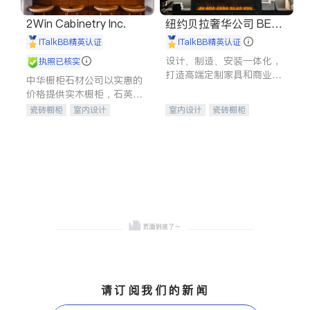
2Win Cabinetry Inc.
纽约贝拉奢华公司 BELL
A LUXE
iTalkBB精英认证
iTalkBB精英认证
设计、制造、安装一体化，
执照已核实
打造高端定制家具和商业空
中华橱柜石材公司以实惠的
间
价格提供实木橱柜，石英石
台面，多种优质不锈钢水
瓷砖橱柜
室内设计
室内设计
瓷砖橱柜
槽、水龙头与抽油烟机。品
建筑设计
卫浴洁具
卫浴洁具
地板建材
质厨房，家的选择。
室内装修
售前软装staging
室内装修
请订阅我们的新闻