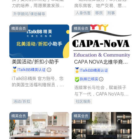
力的培养，用愿景激发孩子
房东房客、地产交易、意外
的学习潜力和动力。理念：
伤害、车祸重伤、商业诉
人身伤害
移民
刑事
升学顾问/课后辅导
拥有成长型心态是成功的基
讼、商标注册、移民信托、
车祸理赔
民事
房地产
石。
建筑合同、刑事案件全包办
信托/遗嘱
商业
商标注册
精英会员
精英会员
索赔
律师-其它
保释
美国活动/折扣小助手
CAPA NOVA北维华裔家
长会
iTalkBB精英认证
iTalkBB精英认证
iTalkBB精英 官方账号。您
执照已核实
的美国生活福利播报员，精
连接家长与社会，赋能孩子
选独家折扣、本地活动与专
与下一代，CAPA NoVA与您
业讲座，第一时间享受您的
携手建设包容、公平、充满
活动/折扣
社区服务
专属福利。
希望的社区。
精英会员
精英会员