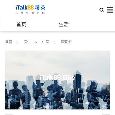
首页
生活
医生
律师
首页
医生
中医
藏蒸堂
保险理财
房地产租售
建筑装修
教育
养老
非盈利组织