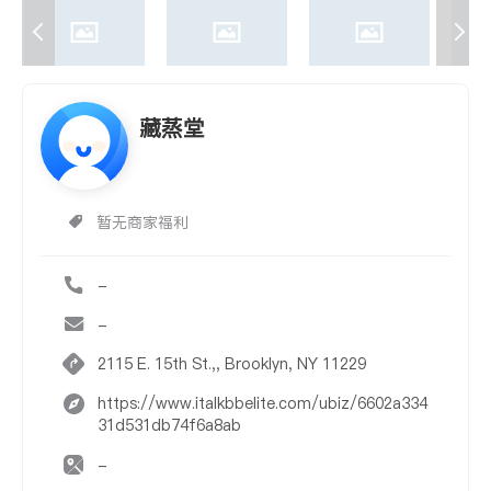
藏蒸堂
暂无商家福利
-
-
2115 E. 15th St.,, Brooklyn, NY 11229
https://www.italkbbelite.com/ubiz/6602a334
31d531db74f6a8ab
-