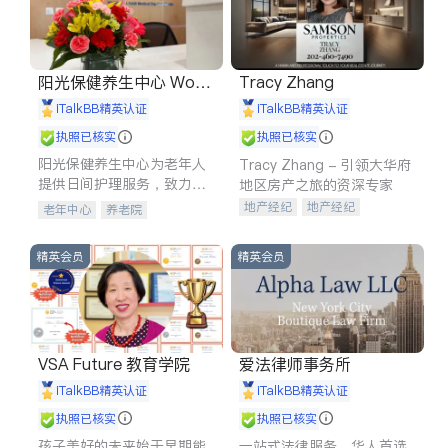
阳光保健养生中心 World
Tracy Zhang
shine
iTalkBB精英认证
iTalkBB精英认证
执照已核实
执照已核实
阳光保健养生中心为老年人
Tracy Zhang - 引领大华府
提供日间护理服务，致力于
地区房产之旅的资深专家
通过持续的护理创新来有效
地产经纪
地产经纪
老年中心
养老院
提升老年人的生活质量。
地产投资
商业地产
商铺租售
开发商建商
精英会员
精英会员
VSA Future 教育学院
爱法律师事务所
iTalkBB精英认证
iTalkBB精英认证
执照已核实
执照已核实
孩子美好的未来始于早期能
一站式法律服务，华人首选.