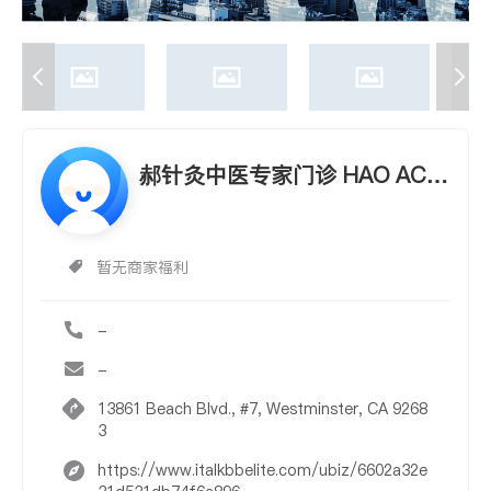
郝针灸中医专家门诊 HAO ACU
PUNCTURE & ORIENTAL MED
ICINE A PROFESSIONAL COR
暂无商家福利
P.
-
-
13861 Beach Blvd., #7, Westminster, CA 9268
3
https://www.italkbbelite.com/ubiz/6602a32e