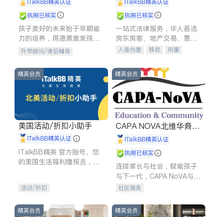
iTalkBB精英认证
iTalkBB精英认证
执照已核实
执照已核实
孩子美好的未来始于早期能
一站式法律服务，华人首选.
力的培养，用愿景激发孩子
房东房客、地产交易、意外
的学习潜力和动力。理念：
伤害、车祸重伤、商业诉
人身伤害
移民
刑事
升学顾问/课后辅导
拥有成长型心态是成功的基
讼、商标注册、移民信托、
车祸理赔
民事
房地产
石。
建筑合同、刑事案件全包办
信托/遗嘱
商业
商标注册
精英会员
精英会员
索赔
律师-其它
保释
美国活动/折扣小助手
CAPA NOVA北维华裔家
长会
iTalkBB精英认证
iTalkBB精英认证
iTalkBB精英 官方账号。您
执照已核实
的美国生活福利播报员，精
连接家长与社会，赋能孩子
选独家折扣、本地活动与专
与下一代，CAPA NoVA与您
业讲座，第一时间享受您的
携手建设包容、公平、充满
活动/折扣
社区服务
专属福利。
希望的社区。
精英会员
精英会员