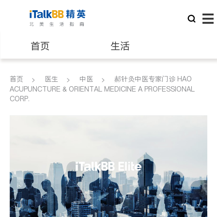
首页
生活
医生
律师
首页
医生
中医
郝针灸中医专家门诊 HAO
ACUPUNCTURE & ORIENTAL MEDICINE A PROFESSIONAL
CORP.
保险理财
房地产租售
建筑装修
教育
养老
非盈利组织