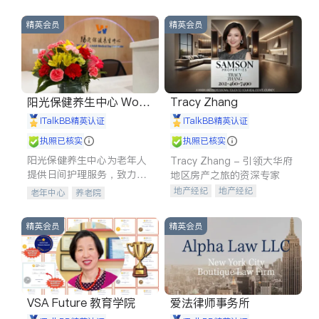
精英会员
精英会员
阳光保健养生中心 World
Tracy Zhang
shine
iTalkBB精英认证
iTalkBB精英认证
执照已核实
执照已核实
阳光保健养生中心为老年人
Tracy Zhang - 引领大华府
提供日间护理服务，致力于
地区房产之旅的资深专家
通过持续的护理创新来有效
地产经纪
地产经纪
老年中心
养老院
提升老年人的生活质量。
地产投资
商业地产
商铺租售
开发商建商
精英会员
精英会员
VSA Future 教育学院
爱法律师事务所