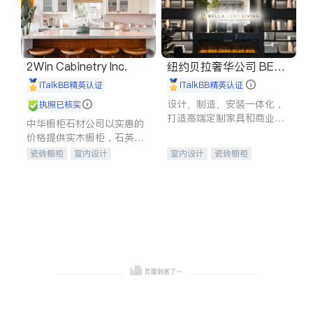
2Win Cabinetry Inc.
纽约贝拉奢华公司 BELL
A LUXE
iTalkBB精英认证
iTalkBB精英认证
设计、制造、安装一体化，
执照已核实
打造高端定制家具和商业空
中华橱柜石材公司以实惠的
间
价格提供实木橱柜，石英石
台面，多种优质不锈钢水
瓷砖橱柜
室内设计
室内设计
瓷砖橱柜
槽、水龙头与抽油烟机。品
建筑设计
卫浴洁具
卫浴洁具
地板建材
质厨房，家的选择。
室内装修
售前软装staging
室内装修