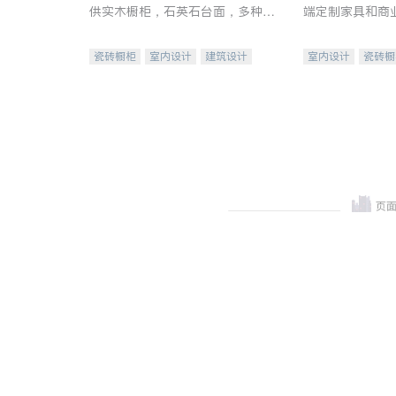
供实木橱柜，石英石台面，多种优
端定制家具和商
质不锈钢水槽、水龙头与抽油烟
机。品质厨房，家的选择。
瓷砖橱柜
室内设计
建筑设计
室内设计
瓷砖橱
卫浴洁具
室内装修
地板建材
售前软
室内装修