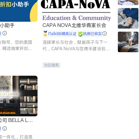
扣小助手
CAPA NOVA北维华裔家长会
证
iTalkBB精英认证
执照已核实
 官方账号。您的美国
连接家长与社会，赋能孩子与下一
，精选独家折扣、
代，CAPA NoVA与您携手建设包
讲座，第一时间享
容、公平、充满希望的社区。
。
社区服务
 LUX
证
装一体化，打造高