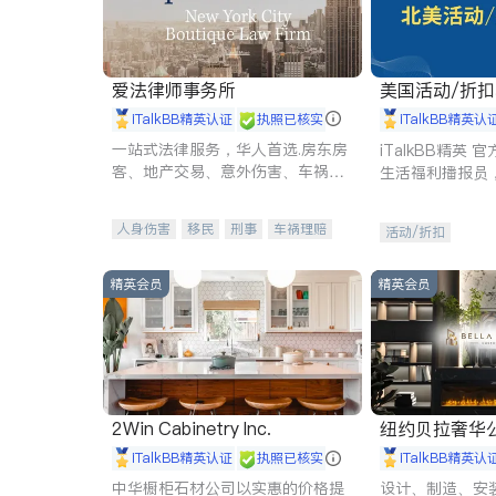
爱法律师事务所
美国活动/折
iTalkBB精英认证
执照已核实
iTalkBB精英认
一站式法律服务，华人首选.房东房
iTalkBB精英
客、地产交易、意外伤害、车祸重
生活福利播报员
伤、商业诉讼、商标注册、移民信
本地活动与专业
托、建筑合同、刑事案件全包办
受您的专属福利
人身伤害
移民
刑事
车祸理赔
活动/折扣
民事
房地产
信托/遗嘱
商业
商标注册
索赔
律师-其它
保释
精英会员
精英会员
2Win Cabinetry Inc.
纽约贝拉奢华公司 BELLA
E
iTalkBB精英认证
执照已核实
iTalkBB精英认
中华橱柜石材公司以实惠的价格提
设计、制造、安