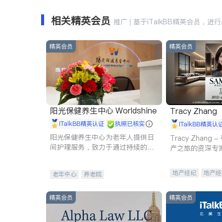
相关精英会员
推广 | 基于iTalkBB精英会员，进
精英会员
精英会员
阳光保健养生中心 Worldshine
Tracy Zhang
iTalkBB精英认证
执照已核实
iTalkBB精英认
阳光保健养生中心为老年人提供日
Tracy Zhan
间护理服务，致力于通过持续的护
产之旅的资深专
理创新来有效提升老年人的生活质
量。
地产经纪
地产经
老年中心
养老院
商业地产
商铺
精英会员
精英会员