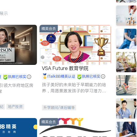
行展示
精英会员
VSA Future 教育学院
iTalkBB精英认证
执照已核实
证
执照已核实
孩子美好的未来始于早期能力的培
g - 引领大华府地区房
养，用愿景激发孩子的学习潜力和
家
动力。理念：拥有成长型心态是成
功的基石。
纪
地产投资
升学顾问/课后辅导
租售
开发商建商
精英会员