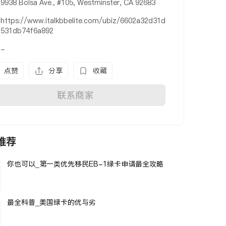
9938 Bolsa Ave., #105, Westminster, CA 92683
https://www.italkbbelite.com/ubiz/6602a32d31d
531db74f6a892
-
点赞
分享
收藏
联系商家
推荐
你也可以_第一类优先移民EB-1绿卡申请最全攻略
最全科普_美国绿卡的优与劣