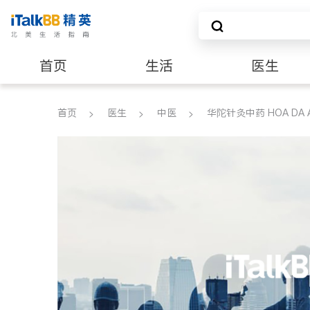
首页
生活
医生
养老
非盈利组织
首页
医生
中医
华陀针灸中药 HOA DA A