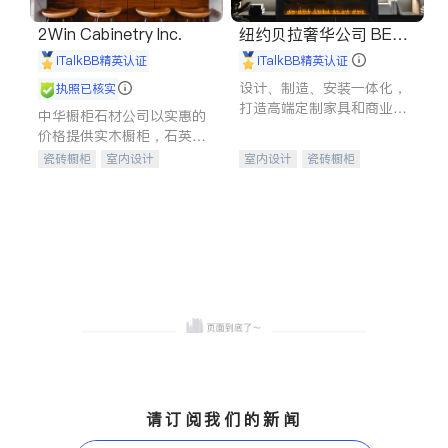
2Win Cabinetry Inc.
纽约贝拉奢华公司 BELL
A LUXE
iTalkBB精英认证
iTalkBB精英认证
设计、制造、安装一体化，
执照已核实
打造高端定制家具和商业空
中华橱柜石材公司以实惠的
间
价格提供实木橱柜，石英石
台面，多种优质不锈钢水
瓷砖橱柜
室内设计
室内设计
瓷砖橱柜
槽、水龙头与抽油烟机。品
建筑设计
卫浴洁具
卫浴洁具
地板建材
质厨房，家的选择。
室内装修
售前软装staging
室内装修
请订阅我们的新闻