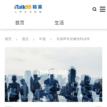
首页
生活
医生
律师
首页
医生
中医
灰指甲手足癣专科诊所
保险理财
房地产租售
建筑装修
教育
养老
非盈利组织