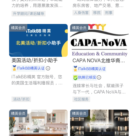
力的培养，用愿景激发孩子
房东房客、地产交易、意外
的学习潜力和动力。理念：
伤害、车祸重伤、商业诉
人身伤害
移民
刑事
升学顾问/课后辅导
拥有成长型心态是成功的基
讼、商标注册、移民信托、
车祸理赔
民事
房地产
石。
建筑合同、刑事案件全包办
信托/遗嘱
商业
商标注册
精英会员
精英会员
索赔
律师-其它
保释
美国活动/折扣小助手
CAPA NOVA北维华裔家
长会
iTalkBB精英认证
iTalkBB精英认证
iTalkBB精英 官方账号。您
执照已核实
的美国生活福利播报员，精
连接家长与社会，赋能孩子
选独家折扣、本地活动与专
与下一代，CAPA NoVA与您
业讲座，第一时间享受您的
携手建设包容、公平、充满
活动/折扣
社区服务
专属福利。
希望的社区。
精英会员
精英会员