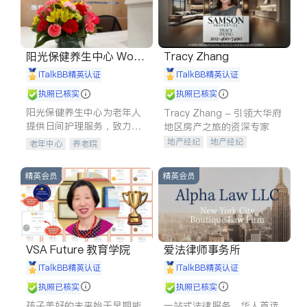
阳光保健养生中心 World
Tracy Zhang
shine
iTalkBB精英认证
iTalkBB精英认证
执照已核实
执照已核实
阳光保健养生中心为老年人
Tracy Zhang - 引领大华府
提供日间护理服务，致力于
地区房产之旅的资深专家
通过持续的护理创新来有效
地产经纪
地产经纪
老年中心
养老院
提升老年人的生活质量。
地产投资
商业地产
商铺租售
开发商建商
精英会员
精英会员
VSA Future 教育学院
爱法律师事务所
iTalkBB精英认证
iTalkBB精英认证
执照已核实
执照已核实
孩子美好的未来始于早期能
一站式法律服务，华人首选.