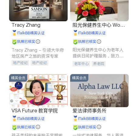
Tracy Zhang
阳光保健养生中心 World
shine
iTalkBB精英认证
iTalkBB精英认证
执照已核实
执照已核实
阳光保健养生中心为老年人
Tracy Zhang - 引领大华府
提供日间护理服务，致力于
地区房产之旅的资深专家
通过持续的护理创新来有效
地产经纪
地产经纪
老年中心
养老院
提升老年人的生活质量。
地产投资
商业地产
商铺租售
开发商建商
精英会员
精英会员
VSA Future 教育学院
爱法律师事务所
iTalkBB精英认证
iTalkBB精英认证
执照已核实
执照已核实
孩子美好的未来始于早期能
一站式法律服务，华人首选.