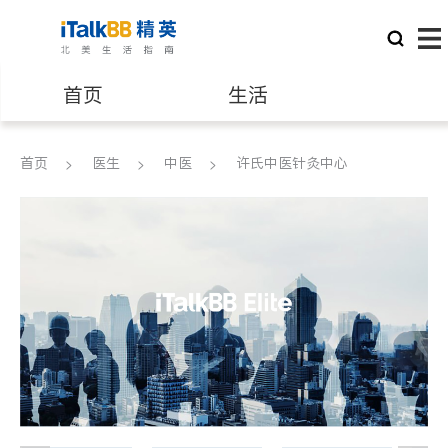
首页
生活
医生
律师
首页
医生
中医
许氏中医针灸中心
保险理财
房地产租售
建筑装修
教育
养老
非盈利组织