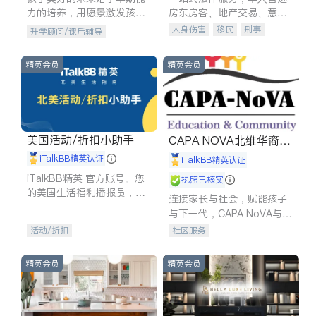
力的培养，用愿景激发孩子
房东房客、地产交易、意外
的学习潜力和动力。理念：
伤害、车祸重伤、商业诉
人身伤害
移民
刑事
升学顾问/课后辅导
拥有成长型心态是成功的基
讼、商标注册、移民信托、
车祸理赔
民事
房地产
石。
建筑合同、刑事案件全包办
信托/遗嘱
商业
商标注册
精英会员
精英会员
索赔
律师-其它
保释
美国活动/折扣小助手
CAPA NOVA北维华裔家
长会
iTalkBB精英认证
iTalkBB精英认证
iTalkBB精英 官方账号。您
执照已核实
的美国生活福利播报员，精
连接家长与社会，赋能孩子
选独家折扣、本地活动与专
与下一代，CAPA NoVA与您
业讲座，第一时间享受您的
携手建设包容、公平、充满
活动/折扣
社区服务
专属福利。
希望的社区。
精英会员
精英会员