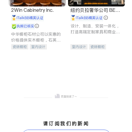
2Win Cabinetry Inc.
纽约贝拉奢华公司 BELL
A LUXE
iTalkBB精英认证
iTalkBB精英认证
设计、制造、安装一体化，
执照已核实
打造高端定制家具和商业空
中华橱柜石材公司以实惠的
间
价格提供实木橱柜，石英石
台面，多种优质不锈钢水
瓷砖橱柜
室内设计
室内设计
瓷砖橱柜
槽、水龙头与抽油烟机。品
建筑设计
卫浴洁具
卫浴洁具
地板建材
质厨房，家的选择。
室内装修
售前软装staging
室内装修
请订阅我们的新闻