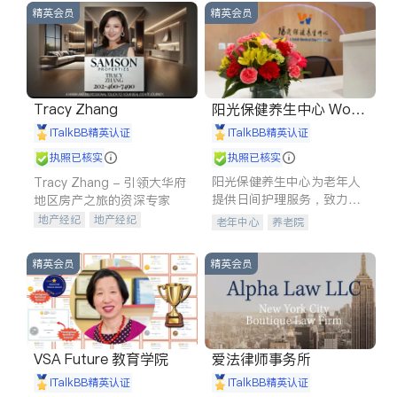
精英会员
精英会员
Tracy Zhang
阳光保健养生中心 World
shine
iTalkBB精英认证
iTalkBB精英认证
执照已核实
执照已核实
阳光保健养生中心为老年人
Tracy Zhang - 引领大华府
提供日间护理服务，致力于
地区房产之旅的资深专家
通过持续的护理创新来有效
地产经纪
地产经纪
老年中心
养老院
提升老年人的生活质量。
地产投资
商业地产
商铺租售
开发商建商
精英会员
精英会员
VSA Future 教育学院
爱法律师事务所
iTalkBB精英认证
iTalkBB精英认证