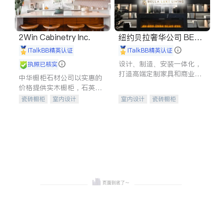
2Win Cabinetry Inc.
纽约贝拉奢华公司 BELL
A LUXE
iTalkBB精英认证
iTalkBB精英认证
设计、制造、安装一体化，
执照已核实
打造高端定制家具和商业空
中华橱柜石材公司以实惠的
间
价格提供实木橱柜，石英石
台面，多种优质不锈钢水
瓷砖橱柜
室内设计
室内设计
瓷砖橱柜
槽、水龙头与抽油烟机。品
建筑设计
卫浴洁具
卫浴洁具
地板建材
质厨房，家的选择。
室内装修
售前软装staging
室内装修