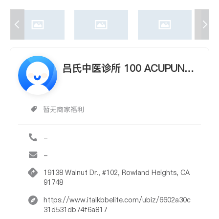
吕氏中医诊所 100 ACUPUNCT
URE CLINIC
暂无商家福利
-
-
19138 Walnut Dr., #102, Rowland Heights, CA
91748
https://www.italkbbelite.com/ubiz/6602a30c
31d531db74f6a817