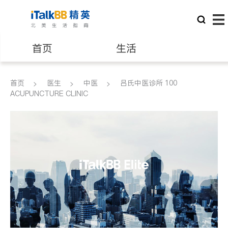
首页
生活
医生
律师
首页
医生
中医
吕氏中医诊所 100
ACUPUNCTURE CLINIC
保险理财
房地产租售
建筑装修
教育
养老
非盈利组织