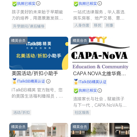
执照已核实
执照已核实
孩子美好的未来始于早期能
一站式法律服务，华人首选.
力的培养，用愿景激发孩子
房东房客、地产交易、意外
的学习潜力和动力。理念：
伤害、车祸重伤、商业诉
人身伤害
移民
刑事
升学顾问/课后辅导
拥有成长型心态是成功的基
讼、商标注册、移民信托、
车祸理赔
民事
房地产
石。
建筑合同、刑事案件全包办
信托/遗嘱
商业
商标注册
精英会员
精英会员
索赔
律师-其它
保释
美国活动/折扣小助手
CAPA NOVA北维华裔家
长会
iTalkBB精英认证
iTalkBB精英认证
iTalkBB精英 官方账号。您
执照已核实
的美国生活福利播报员，精
连接家长与社会，赋能孩子
选独家折扣、本地活动与专
与下一代，CAPA NoVA与您
业讲座，第一时间享受您的
携手建设包容、公平、充满
活动/折扣
社区服务
专属福利。
希望的社区。
精英会员
精英会员