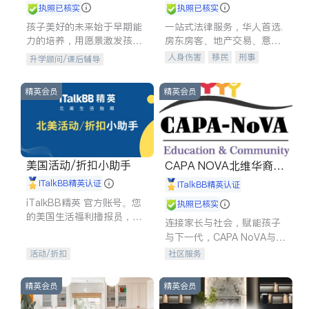
执照已核实
执照已核实
孩子美好的未来始于早期能
一站式法律服务，华人首选.
力的培养，用愿景激发孩子
房东房客、地产交易、意外
的学习潜力和动力。理念：
伤害、车祸重伤、商业诉
人身伤害
移民
刑事
升学顾问/课后辅导
拥有成长型心态是成功的基
讼、商标注册、移民信托、
车祸理赔
民事
房地产
石。
建筑合同、刑事案件全包办
信托/遗嘱
商业
商标注册
精英会员
精英会员
索赔
律师-其它
保释
美国活动/折扣小助手
CAPA NOVA北维华裔家
长会
iTalkBB精英认证
iTalkBB精英认证
iTalkBB精英 官方账号。您
执照已核实
的美国生活福利播报员，精
连接家长与社会，赋能孩子
选独家折扣、本地活动与专
与下一代，CAPA NoVA与您
业讲座，第一时间享受您的
携手建设包容、公平、充满
活动/折扣
社区服务
专属福利。
希望的社区。
精英会员
精英会员