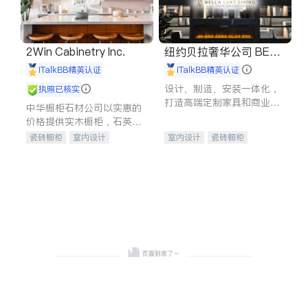
2Win Cabinetry Inc.
纽约贝拉奢华公司 BELL
A LUXE
iTalkBB精英认证
iTalkBB精英认证
设计、制造、安装一体化，
执照已核实
打造高端定制家具和商业空
中华橱柜石材公司以实惠的
间
价格提供实木橱柜，石英石
台面，多种优质不锈钢水
瓷砖橱柜
室内设计
室内设计
瓷砖橱柜
槽、水龙头与抽油烟机。品
建筑设计
卫浴洁具
卫浴洁具
地板建材
质厨房，家的选择。
室内装修
售前软装staging
室内装修