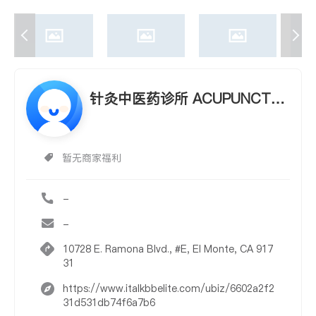
针灸中医药诊所 ACUPUNCTUR
E CLINIC CENTER
暂无商家福利
-
-
10728 E. Ramona Blvd., #E, El Monte, CA 917
31
https://www.italkbbelite.com/ubiz/6602a2f2
31d531db74f6a7b6