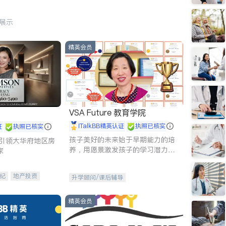
行展示
精英会员
VSA Future 教育学院
iTalkBB精英认证
执照已核实
证
执照已核实
孩子美好的未来始于早期能力的培
g - 引领大华府地区房
养，用愿景激发孩子的学习潜力和
家
动力。理念：拥有成长型心态是成
功的基石。
纪
地产投资
升学顾问/课后辅导
租售
开发商建商
精英会员