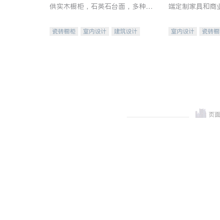
供实木橱柜，石英石台面，多种优
端定制家具和商
质不锈钢水槽、水龙头与抽油烟
机。品质厨房，家的选择。
瓷砖橱柜
室内设计
建筑设计
室内设计
瓷砖橱
卫浴洁具
室内装修
地板建材
售前软
室内装修