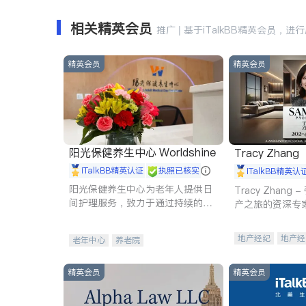
相关精英会员
推广 | 基于iTalkBB精英会员，进
精英会员
精英会员
阳光保健养生中心 Worldshine
Tracy Zhang
iTalkBB精英认证
执照已核实
iTalkBB精英认
阳光保健养生中心为老年人提供日
Tracy Zhan
间护理服务，致力于通过持续的护
产之旅的资深专
理创新来有效提升老年人的生活质
量。
地产经纪
地产经
老年中心
养老院
商业地产
商铺
精英会员
精英会员