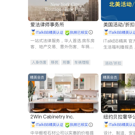
爱法律师事务所
美国活动/折
iTalkBB精英认证
执照已核实
iTalkBB精英认
一站式法律服务，华人首选.房东房
iTalkBB精英
客、地产交易、意外伤害、车祸重
生活福利播报员
伤、商业诉讼、商标注册、移民信
本地活动与专业
托、建筑合同、刑事案件全包办
受您的专属福利
人身伤害
移民
刑事
车祸理赔
活动/折扣
民事
房地产
信托/遗嘱
商业
商标注册
索赔
律师-其它
保释
精英会员
精英会员
2Win Cabinetry Inc.
纽约贝拉奢华公司 BELLA
E
iTalkBB精英认证
执照已核实
iTalkBB精英认
中华橱柜石材公司以实惠的价格提
设计、制造、安