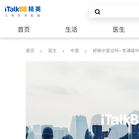
首页
生活
医生
养老
非盈利组织
首页
医生
中医
舒脉中医诊所─李涌庭