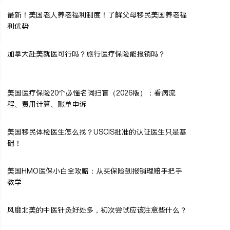
最新！美国老人养老福利制度！了解父母移民美国养老福
利优势
加拿大赴美就医可行吗？旅行医疗保险能报销吗？
美国医疗保险20个必懂名词扫盲（2026版）：看病流
程、费用计算、账单申诉
美国移民体检医生怎么找？USCIS批准的认证医生只是基
础！
美国HMO医保小白全攻略：从买保险到报销理赔手把手
教学
风靡北美的中医针灸好处多，初次尝试应该注意些什么？