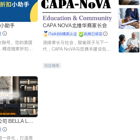
扣小助手
CAPA NOVA北维华裔家长会
证
iTalkBB精英认证
执照已核实
 官方账号。您的美国
连接家长与社会，赋能孩子与下一
，精选独家折扣、
代，CAPA NoVA与您携手建设包
讲座，第一时间享
容、公平、充满希望的社区。
。
社区服务
 LUX
证
装一体化，打造高