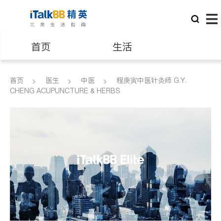
首页
生活
医生
律师
首页
医生
中医
程庚寅中医针灸师 G.Y.
CHENG ACUPUNCTURE & HERBS
保险理财
房地产租售
建筑装修
教育
养老
非盈利组织