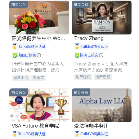
精英会员
精英会员
阳光保健养生中心 World
Tracy Zhang
shine
iTalkBB精英认证
iTalkBB精英认证
执照已核实
执照已核实
阳光保健养生中心为老年人
Tracy Zhang - 引领大华府
提供日间护理服务，致力于
地区房产之旅的资深专家
通过持续的护理创新来有效
地产经纪
地产经纪
老年中心
养老院
提升老年人的生活质量。
地产投资
商业地产
商铺租售
开发商建商
精英会员
精英会员
VSA Future 教育学院
爱法律师事务所
iTalkBB精英认证
iTalkBB精英认证