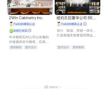
2Win Cabinetry Inc.
纽约贝拉奢华公司 BELL
A LUXE
iTalkBB精英认证
iTalkBB精英认证
设计、制造、安装一体化，
执照已核实
打造高端定制家具和商业空
中华橱柜石材公司以实惠的
间
价格提供实木橱柜，石英石
台面，多种优质不锈钢水
瓷砖橱柜
室内设计
室内设计
瓷砖橱柜
槽、水龙头与抽油烟机。品
建筑设计
卫浴洁具
卫浴洁具
地板建材
质厨房，家的选择。
室内装修
售前软装staging
室内装修