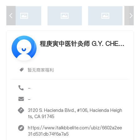
程庚寅中医针灸师 G.Y. CHENG
ACUPUNCTURE & HERBS
暂无商家福利
-
-
3120 S. Hacienda Blvd., #106, Hacienda Heigh
ts, CA 91745
https://www.italkbbelite.com/ubiz/6602a2ee
31d531db74f6a7a5