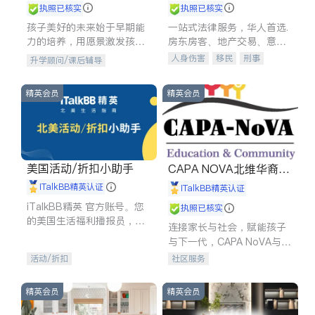
执照已核实
执照已核实
孩子美好的未来始于早期能
一站式法律服务，华人首选.
力的培养，用愿景激发孩子
房东房客、地产交易、意外
的学习潜力和动力。理念：
伤害、车祸重伤、商业诉
人身伤害
移民
刑事
升学顾问/课后辅导
拥有成长型心态是成功的基
讼、商标注册、移民信托、
车祸理赔
民事
房地产
石。
建筑合同、刑事案件全包办
信托/遗嘱
商业
商标注册
精英会员
精英会员
索赔
律师-其它
保释
美国活动/折扣小助手
CAPA NOVA北维华裔家
长会
iTalkBB精英认证
iTalkBB精英认证
iTalkBB精英 官方账号。您
执照已核实
的美国生活福利播报员，精
连接家长与社会，赋能孩子
选独家折扣、本地活动与专
与下一代，CAPA NoVA与您
业讲座，第一时间享受您的
携手建设包容、公平、充满
活动/折扣
社区服务
专属福利。
希望的社区。
精英会员
精英会员