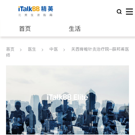
首页
生活
医生
律师
首页
医生
中医
关西脊椎针灸治疗院─薛邦甫医
师
保险理财
房地产租售
建筑装修
教育
养老
非盈利组织