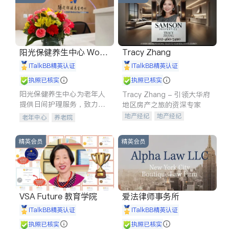
阳光保健养生中心 World
Tracy Zhang
shine
iTalkBB精英认证
iTalkBB精英认证
执照已核实
执照已核实
阳光保健养生中心为老年人
Tracy Zhang - 引领大华府
提供日间护理服务，致力于
地区房产之旅的资深专家
通过持续的护理创新来有效
地产经纪
地产经纪
老年中心
养老院
提升老年人的生活质量。
地产投资
商业地产
商铺租售
开发商建商
精英会员
精英会员
VSA Future 教育学院
爱法律师事务所
iTalkBB精英认证
iTalkBB精英认证
执照已核实
执照已核实