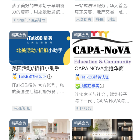
孩子美好的未来始于早期能
一站式法律服务，华人首选.
力的培养，用愿景激发孩子
房东房客、地产交易、意外
的学习潜力和动力。理念：
伤害、车祸重伤、商业诉
人身伤害
移民
刑事
升学顾问/课后辅导
拥有成长型心态是成功的基
讼、商标注册、移民信托、
车祸理赔
民事
房地产
石。
建筑合同、刑事案件全包办
信托/遗嘱
商业
商标注册
精英会员
精英会员
索赔
律师-其它
保释
美国活动/折扣小助手
CAPA NOVA北维华裔家
长会
iTalkBB精英认证
iTalkBB精英认证
iTalkBB精英 官方账号。您
执照已核实
的美国生活福利播报员，精
连接家长与社会，赋能孩子
选独家折扣、本地活动与专
与下一代，CAPA NoVA与您
业讲座，第一时间享受您的
携手建设包容、公平、充满
活动/折扣
社区服务
专属福利。
希望的社区。
精英会员
精英会员