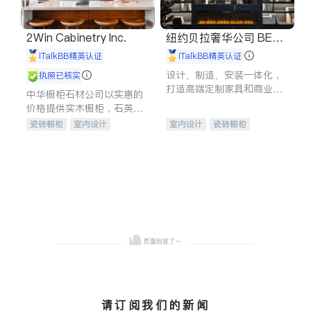
2Win Cabinetry Inc.
纽约贝拉奢华公司 BELL
A LUXE
iTalkBB精英认证
iTalkBB精英认证
设计、制造、安装一体化，
执照已核实
打造高端定制家具和商业空
中华橱柜石材公司以实惠的
间
价格提供实木橱柜，石英石
台面，多种优质不锈钢水
瓷砖橱柜
室内设计
室内设计
瓷砖橱柜
槽、水龙头与抽油烟机。品
建筑设计
卫浴洁具
卫浴洁具
地板建材
质厨房，家的选择。
室内装修
售前软装staging
室内装修
请订阅我们的新闻