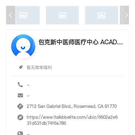
包克新中医师医疗中心 ACADE
MIC MEDICAL CENTER, INC
暂无商家福利
-
-
2712 San Gabriel Blvd., Rosemead, CA 91770
https://www.italkbbelite.com/ubiz/6602a2e6
31d531db74f6a786
-