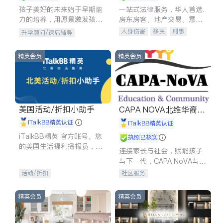
孩子美好的未来始于早期能
一站式法律服务，华人首选.
力的培养，用愿景激发孩子
房东房客、地产交易、意外
的学习潜力和动力。理念：
伤害、车祸重伤、商业诉
人身伤害
移民
刑事
升学顾问/课后辅导
拥有成长型心态是成功的基
讼、商标注册、移民信托、
车祸理赔
民事
房地产
石。
建筑合同、刑事案件全包办
信托/遗嘱
商业
商标注册
精英会员
精英会员
索赔
律师-其它
保释
美国活动/折扣小助手
CAPA NOVA北维华裔家
长会
iTalkBB精英认证
iTalkBB精英认证
iTalkBB精英 官方账号。您
执照已核实
的美国生活福利播报员，精
连接家长与社会，赋能孩子
选独家折扣、本地活动与专
与下一代，CAPA NoVA与您
业讲座，第一时间享受您的
携手建设包容、公平、充满
活动/折扣
社区服务
专属福利。
希望的社区。
精英会员
精英会员