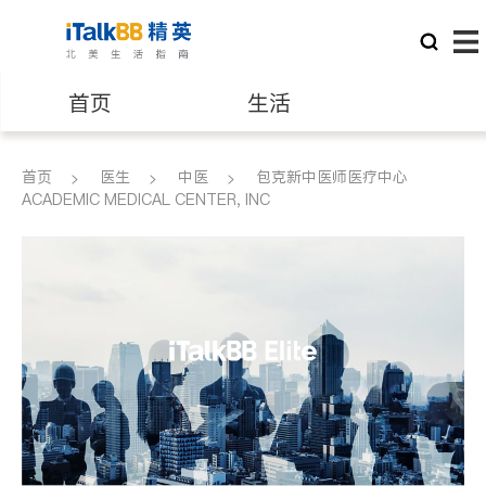
首页
生活
医生
律师
首页
医生
中医
包克新中医师医疗中心
ACADEMIC MEDICAL CENTER, INC
保险理财
房地产租售
建筑装修
教育
养老
非盈利组织