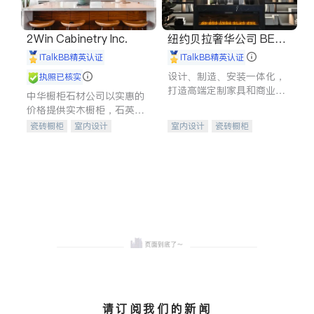
2Win Cabinetry Inc.
纽约贝拉奢华公司 BELL
A LUXE
iTalkBB精英认证
iTalkBB精英认证
设计、制造、安装一体化，
执照已核实
打造高端定制家具和商业空
中华橱柜石材公司以实惠的
间
价格提供实木橱柜，石英石
台面，多种优质不锈钢水
瓷砖橱柜
室内设计
室内设计
瓷砖橱柜
槽、水龙头与抽油烟机。品
建筑设计
卫浴洁具
卫浴洁具
地板建材
质厨房，家的选择。
室内装修
售前软装staging
室内装修
请订阅我们的新闻