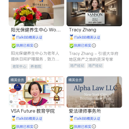
阳光保健养生中心 World
Tracy Zhang
shine
iTalkBB精英认证
iTalkBB精英认证
执照已核实
执照已核实
阳光保健养生中心为老年人
Tracy Zhang - 引领大华府
提供日间护理服务，致力于
地区房产之旅的资深专家
通过持续的护理创新来有效
地产经纪
地产经纪
老年中心
养老院
提升老年人的生活质量。
地产投资
商业地产
商铺租售
开发商建商
精英会员
精英会员
VSA Future 教育学院
爱法律师事务所
iTalkBB精英认证
iTalkBB精英认证
执照已核实
执照已核实