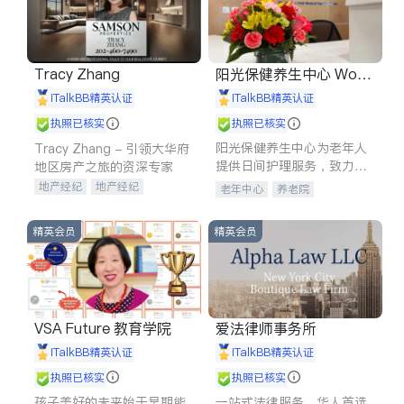
Tracy Zhang
阳光保健养生中心 World
shine
iTalkBB精英认证
iTalkBB精英认证
执照已核实
执照已核实
阳光保健养生中心为老年人
Tracy Zhang - 引领大华府
提供日间护理服务，致力于
地区房产之旅的资深专家
通过持续的护理创新来有效
地产经纪
地产经纪
老年中心
养老院
提升老年人的生活质量。
地产投资
商业地产
商铺租售
开发商建商
精英会员
精英会员
VSA Future 教育学院
爱法律师事务所
iTalkBB精英认证
iTalkBB精英认证
执照已核实
执照已核实
孩子美好的未来始于早期能
一站式法律服务，华人首选.