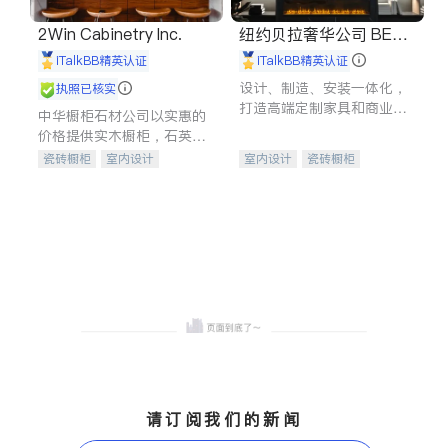
2Win Cabinetry Inc.
纽约贝拉奢华公司 BELL
A LUXE
iTalkBB精英认证
iTalkBB精英认证
设计、制造、安装一体化，
执照已核实
打造高端定制家具和商业空
中华橱柜石材公司以实惠的
间
价格提供实木橱柜，石英石
台面，多种优质不锈钢水
瓷砖橱柜
室内设计
室内设计
瓷砖橱柜
槽、水龙头与抽油烟机。品
建筑设计
卫浴洁具
卫浴洁具
地板建材
质厨房，家的选择。
室内装修
售前软装staging
室内装修
请订阅我们的新闻