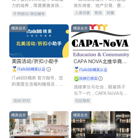
力的培养，用愿景激发孩子
房东房客、地产交易、意外
的学习潜力和动力。理念：
伤害、车祸重伤、商业诉
人身伤害
移民
刑事
升学顾问/课后辅导
拥有成长型心态是成功的基
讼、商标注册、移民信托、
车祸理赔
民事
房地产
石。
建筑合同、刑事案件全包办
信托/遗嘱
商业
商标注册
精英会员
精英会员
索赔
律师-其它
保释
美国活动/折扣小助手
CAPA NOVA北维华裔家
长会
iTalkBB精英认证
iTalkBB精英认证
iTalkBB精英 官方账号。您
执照已核实
的美国生活福利播报员，精
连接家长与社会，赋能孩子
选独家折扣、本地活动与专
与下一代，CAPA NoVA与您
业讲座，第一时间享受您的
携手建设包容、公平、充满
活动/折扣
社区服务
专属福利。
希望的社区。
精英会员
精英会员