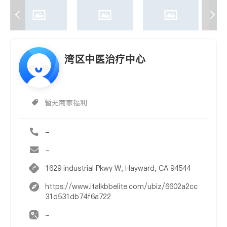
湾区中医治疗中心
暂无商家福利
-
-
1629 industrial Pkwy W, Hayward, CA 94544
https://www.italkbbelite.com/ubiz/6602a2cc
31d531db74f6a722
-