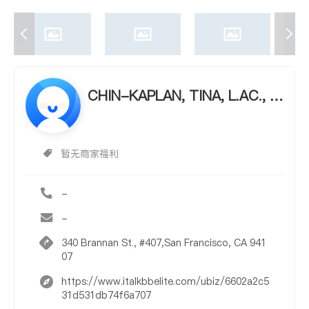
CHIN-KAPLAN, TINA, L.AC., C.
M.T.
暂无商家福利
-
-
340 Brannan St., #407,San Francisco, CA 941
07
https://www.italkbbelite.com/ubiz/6602a2c5
31d531db74f6a707