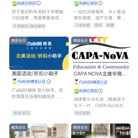
执照已核实
执照已核实
孩子美好的未来始于早期能
一站式法律服务，华人首选.
力的培养，用愿景激发孩子
房东房客、地产交易、意外
的学习潜力和动力。理念：
伤害、车祸重伤、商业诉
人身伤害
移民
刑事
升学顾问/课后辅导
拥有成长型心态是成功的基
讼、商标注册、移民信托、
车祸理赔
民事
房地产
石。
建筑合同、刑事案件全包办
信托/遗嘱
商业
商标注册
精英会员
精英会员
索赔
律师-其它
保释
美国活动/折扣小助手
CAPA NOVA北维华裔家
长会
iTalkBB精英认证
iTalkBB精英认证
iTalkBB精英 官方账号。您
执照已核实
的美国生活福利播报员，精
连接家长与社会，赋能孩子
选独家折扣、本地活动与专
与下一代，CAPA NoVA与您
业讲座，第一时间享受您的
携手建设包容、公平、充满
活动/折扣
社区服务
专属福利。
希望的社区。
精英会员
精英会员