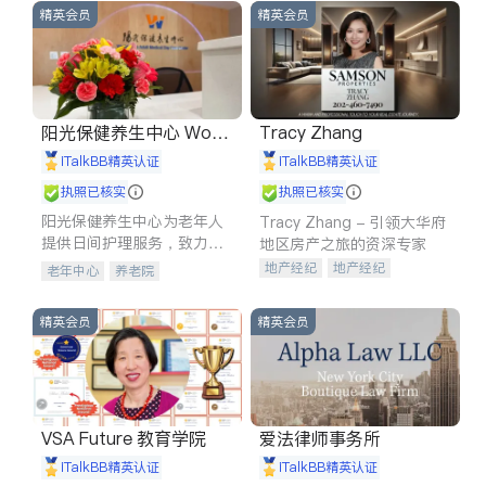
精英会员
精英会员
阳光保健养生中心 World
Tracy Zhang
shine
iTalkBB精英认证
iTalkBB精英认证
执照已核实
执照已核实
阳光保健养生中心为老年人
Tracy Zhang - 引领大华府
提供日间护理服务，致力于
地区房产之旅的资深专家
通过持续的护理创新来有效
地产经纪
地产经纪
老年中心
养老院
提升老年人的生活质量。
地产投资
商业地产
商铺租售
开发商建商
精英会员
精英会员
VSA Future 教育学院
爱法律师事务所
iTalkBB精英认证
iTalkBB精英认证