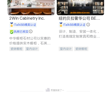
2Win Cabinetry Inc.
纽约贝拉奢华公司 BELL
A LUXE
iTalkBB精英认证
iTalkBB精英认证
设计、制造、安装一体化，
执照已核实
打造高端定制家具和商业空
中华橱柜石材公司以实惠的
间
价格提供实木橱柜，石英石
台面，多种优质不锈钢水
瓷砖橱柜
室内设计
室内设计
瓷砖橱柜
槽、水龙头与抽油烟机。品
建筑设计
卫浴洁具
卫浴洁具
地板建材
质厨房，家的选择。
室内装修
售前软装staging
室内装修