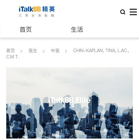
首页
生活
医生
律师
首页
医生
中医
CHIN-KAPLAN, TINA, L.AC.,
C.M.T.
保险理财
房地产租售
建筑装修
教育
养老
非盈利组织