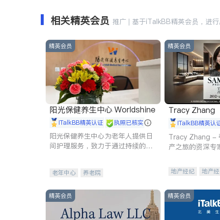
相关精英会员
推广 | 基于iTalkBB精英会员，进
精英会员
精英会员
阳光保健养生中心 Worldshine
Tracy Zhang
iTalkBB精英认证
执照已核实
iTalkBB精英认
阳光保健养生中心为老年人提供日
Tracy Zhan
间护理服务，致力于通过持续的护
产之旅的资深专
理创新来有效提升老年人的生活质
量。
地产经纪
地产经
老年中心
养老院
商业地产
商铺
精英会员
精英会员