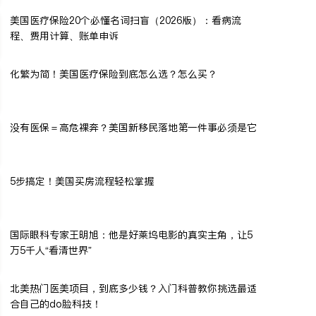
美国医疗保险20个必懂名词扫盲（2026版）：看病流
程、费用计算、账单申诉
化繁为简！美国医疗保险到底怎么选？怎么买？
没有医保＝高危裸奔？美国新移民落地第一件事必须是它
5步搞定！美国买房流程轻松掌握
国际眼科专家王明旭：他是好莱坞电影的真实主角，让5
万5千人“看清世界”
北美热门医美项目，到底多少钱？入门科普教你挑选最适
合自己的do脸科技！