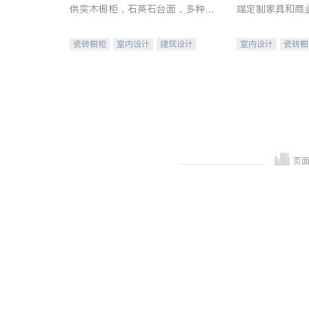
供实木橱柜，石英石台面，多种优
端定制家具和商
质不锈钢水槽、水龙头与抽油烟
机。品质厨房，家的选择。
瓷砖橱柜
室内设计
建筑设计
室内设计
瓷砖橱
卫浴洁具
室内装修
地板建材
售前软
室内装修