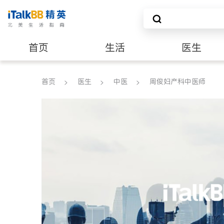
首页
生活
医生
养老
非盈利组织
首页
医生
中医
周俊妇产科中医师