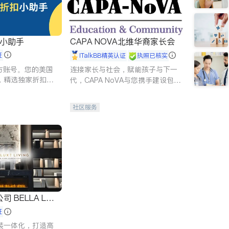
扣小助手
CAPA NOVA北维华裔家长会
证
iTalkBB精英认证
执照已核实
 官方账号。您的美国
连接家长与社会，赋能孩子与下一
，精选独家折扣、
代，CAPA NoVA与您携手建设包
讲座，第一时间享
容、公平、充满希望的社区。
。
社区服务
 LUX
证
装一体化，打造高