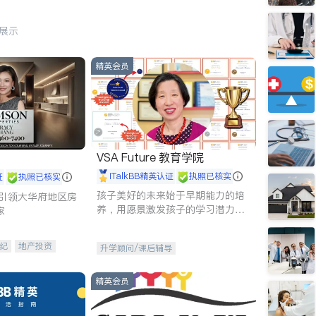
行展示
精英会员
VSA Future 教育学院
iTalkBB精英认证
执照已核实
证
执照已核实
孩子美好的未来始于早期能力的培
g - 引领大华府地区房
养，用愿景激发孩子的学习潜力和
家
动力。理念：拥有成长型心态是成
功的基石。
纪
地产投资
升学顾问/课后辅导
租售
开发商建商
精英会员