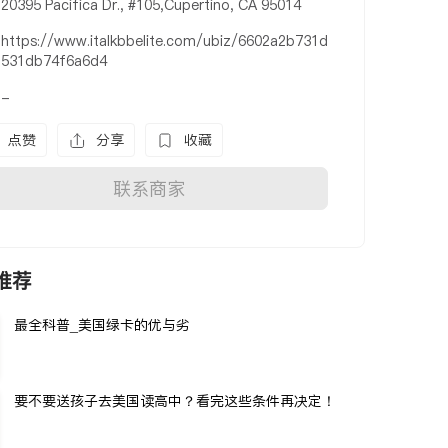
20395 Pacifica Dr., #105,Cupertino, CA 95014
https://www.italkbbelite.com/ubiz/6602a2b731d
531db74f6a6d4
-
点赞
分享
收藏
联系商家
推荐
最全科普_美国绿卡的优与劣
要不要送孩子去美国读高中？看完这些条件再决定！