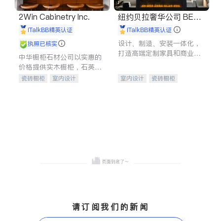
2Win Cabinetry Inc.
纽约贝拉奢华公司 BELL
A LUXE
iTalkBB精英认证
iTalkBB精英认证
设计、制造、安装一体化，
执照已核实
打造高端定制家具和商业空
中华橱柜石材公司以实惠的
间
价格提供实木橱柜，石英石
台面，多种优质不锈钢水
瓷砖橱柜
室内设计
室内设计
瓷砖橱柜
槽、水龙头与抽油烟机。品
建筑设计
卫浴洁具
卫浴洁具
地板建材
质厨房，家的选择。
室内装修
售前软装staging
室内装修
请订阅我们的新闻