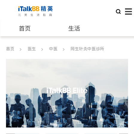
首页
生活
医生
律师
首页
医生
中医
同生针灸中医诊所
保险理财
房地产租售
建筑装修
教育
养老
非盈利组织