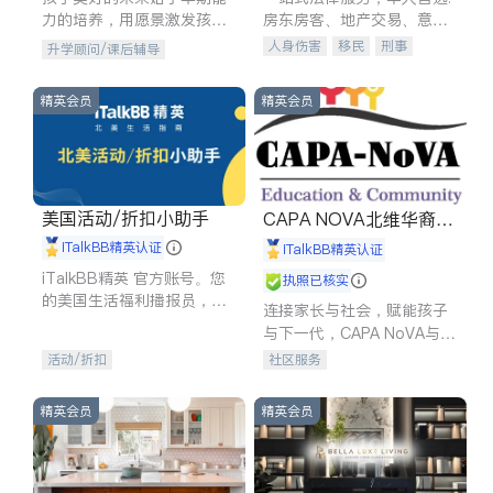
力的培养，用愿景激发孩子
房东房客、地产交易、意外
的学习潜力和动力。理念：
伤害、车祸重伤、商业诉
人身伤害
移民
刑事
升学顾问/课后辅导
拥有成长型心态是成功的基
讼、商标注册、移民信托、
车祸理赔
民事
房地产
石。
建筑合同、刑事案件全包办
信托/遗嘱
商业
商标注册
精英会员
精英会员
索赔
律师-其它
保释
美国活动/折扣小助手
CAPA NOVA北维华裔家
长会
iTalkBB精英认证
iTalkBB精英认证
iTalkBB精英 官方账号。您
执照已核实
的美国生活福利播报员，精
连接家长与社会，赋能孩子
选独家折扣、本地活动与专
与下一代，CAPA NoVA与您
业讲座，第一时间享受您的
携手建设包容、公平、充满
活动/折扣
社区服务
专属福利。
希望的社区。
精英会员
精英会员