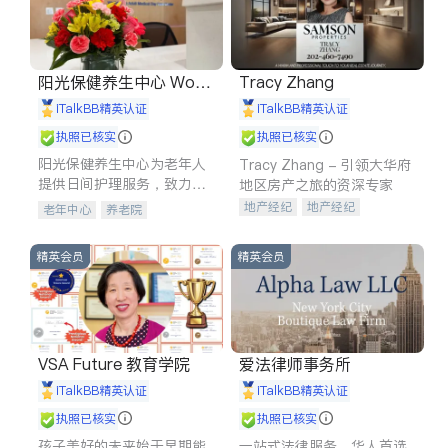
阳光保健养生中心 World
Tracy Zhang
shine
iTalkBB精英认证
iTalkBB精英认证
执照已核实
执照已核实
阳光保健养生中心为老年人
Tracy Zhang - 引领大华府
提供日间护理服务，致力于
地区房产之旅的资深专家
通过持续的护理创新来有效
地产经纪
地产经纪
老年中心
养老院
提升老年人的生活质量。
地产投资
商业地产
商铺租售
开发商建商
精英会员
精英会员
VSA Future 教育学院
爱法律师事务所
iTalkBB精英认证
iTalkBB精英认证
执照已核实
执照已核实
孩子美好的未来始于早期能
一站式法律服务，华人首选.