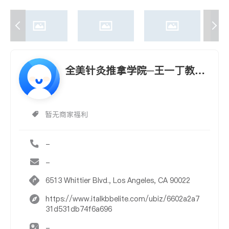
全美针灸推拿学院─王一丁教授
CHINESE ACUPUNCTURE CLI
NIC - YIDING WANG
暂无商家福利
-
-
6513 Whittier Blvd., Los Angeles, CA 90022
https://www.italkbbelite.com/ubiz/6602a2a7
31d531db74f6a696
-