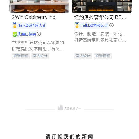
2Win Cabinetry Inc.
纽约贝拉奢华公司 BELL
A LUXE
iTalkBB精英认证
iTalkBB精英认证
设计、制造、安装一体化，
执照已核实
打造高端定制家具和商业空
中华橱柜石材公司以实惠的
间
价格提供实木橱柜，石英石
台面，多种优质不锈钢水
瓷砖橱柜
室内设计
室内设计
瓷砖橱柜
槽、水龙头与抽油烟机。品
建筑设计
卫浴洁具
卫浴洁具
地板建材
质厨房，家的选择。
室内装修
售前软装staging
室内装修
请订阅我们的新闻