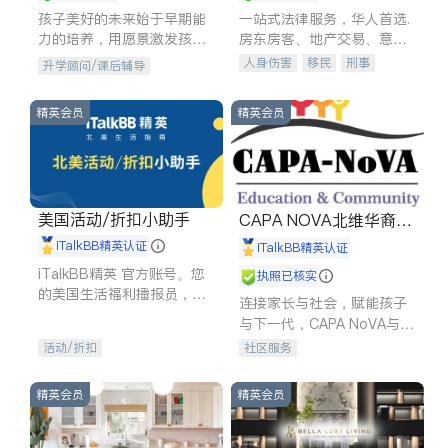
孩子美好的未来始于早期能
一站式法律服务，华人首选.
力的培养，用愿景激发孩子
房东房客、地产交易、意外
的学习潜力和动力。理念：
伤害、车祸重伤、商业诉
人身伤害
移民
刑事
升学顾问/课后辅导
拥有成长型心态是成功的基
讼、商标注册、移民信托、
车祸理赔
民事
房地产
石。
建筑合同、刑事案件全包办
信托/遗嘱
商业
商标注册
精英会员
精英会员
索赔
律师-其它
保释
美国活动/折扣小助手
CAPA NOVA北维华裔家
长会
iTalkBB精英认证
iTalkBB精英认证
iTalkBB精英 官方账号。您
执照已核实
的美国生活福利播报员，精
连接家长与社会，赋能孩子
选独家折扣、本地活动与专
与下一代，CAPA NoVA与您
业讲座，第一时间享受您的
携手建设包容、公平、充满
活动/折扣
社区服务
专属福利。
希望的社区。
精英会员
精英会员