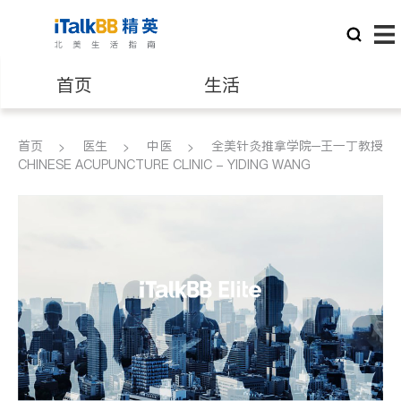
首页
生活
医生
律师
首页
医生
中医
全美针灸推拿学院─王一丁教授
CHINESE ACUPUNCTURE CLINIC - YIDING WANG
保险理财
房地产租售
建筑装修
教育
养老
非盈利组织