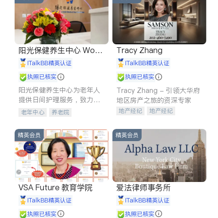
阳光保健养生中心 World
Tracy Zhang
shine
iTalkBB精英认证
iTalkBB精英认证
执照已核实
执照已核实
阳光保健养生中心为老年人
Tracy Zhang - 引领大华府
提供日间护理服务，致力于
地区房产之旅的资深专家
通过持续的护理创新来有效
地产经纪
地产经纪
老年中心
养老院
提升老年人的生活质量。
地产投资
商业地产
商铺租售
开发商建商
精英会员
精英会员
VSA Future 教育学院
爱法律师事务所
iTalkBB精英认证
iTalkBB精英认证
执照已核实
执照已核实