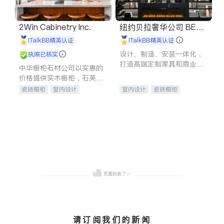
2Win Cabinetry Inc.
纽约贝拉奢华公司 BELL
A LUXE
iTalkBB精英认证
iTalkBB精英认证
设计、制造、安装一体化，
执照已核实
打造高端定制家具和商业空
中华橱柜石材公司以实惠的
间
价格提供实木橱柜，石英石
台面，多种优质不锈钢水
瓷砖橱柜
室内设计
室内设计
瓷砖橱柜
槽、水龙头与抽油烟机。品
建筑设计
卫浴洁具
卫浴洁具
地板建材
质厨房，家的选择。
室内装修
售前软装staging
室内装修
请订阅我们的新闻