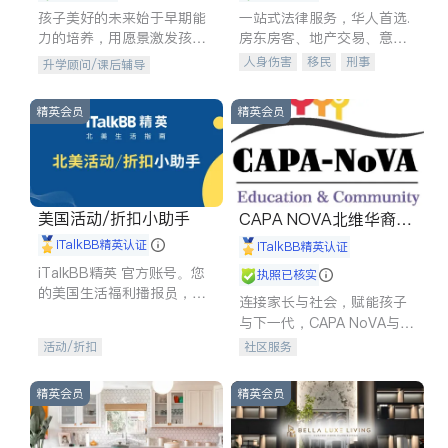
孩子美好的未来始于早期能
一站式法律服务，华人首选.
力的培养，用愿景激发孩子
房东房客、地产交易、意外
的学习潜力和动力。理念：
伤害、车祸重伤、商业诉
人身伤害
移民
刑事
升学顾问/课后辅导
拥有成长型心态是成功的基
讼、商标注册、移民信托、
车祸理赔
民事
房地产
石。
建筑合同、刑事案件全包办
信托/遗嘱
商业
商标注册
精英会员
精英会员
索赔
律师-其它
保释
美国活动/折扣小助手
CAPA NOVA北维华裔家
长会
iTalkBB精英认证
iTalkBB精英认证
iTalkBB精英 官方账号。您
执照已核实
的美国生活福利播报员，精
连接家长与社会，赋能孩子
选独家折扣、本地活动与专
与下一代，CAPA NoVA与您
业讲座，第一时间享受您的
携手建设包容、公平、充满
活动/折扣
社区服务
专属福利。
希望的社区。
精英会员
精英会员