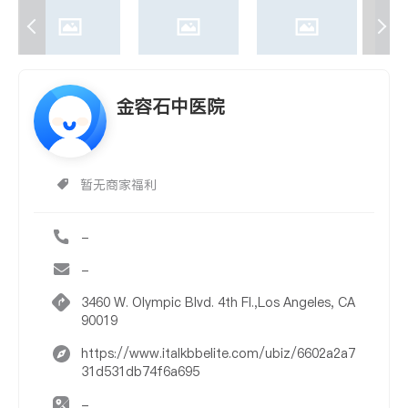
金容石中医院
暂无商家福利
-
-
3460 W. Olympic Blvd. 4th Fl.,Los Angeles, CA
90019
https://www.italkbbelite.com/ubiz/6602a2a7
31d531db74f6a695
-