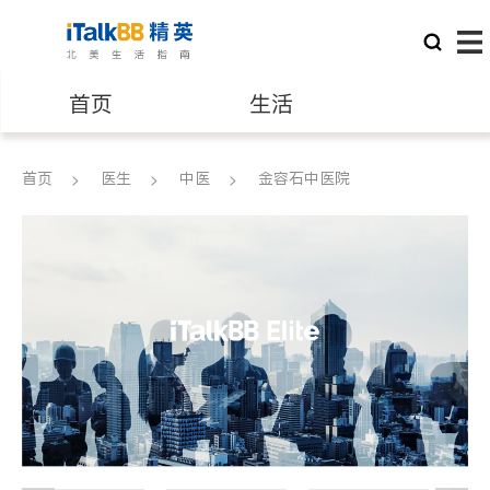
首页
生活
医生
律师
首页
医生
中医
金容石中医院
保险理财
房地产租售
建筑装修
教育
养老
非盈利组织