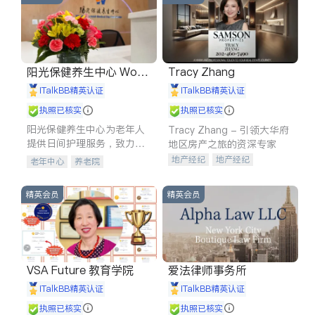
阳光保健养生中心 World
Tracy Zhang
shine
iTalkBB精英认证
iTalkBB精英认证
执照已核实
执照已核实
阳光保健养生中心为老年人
Tracy Zhang - 引领大华府
提供日间护理服务，致力于
地区房产之旅的资深专家
通过持续的护理创新来有效
地产经纪
地产经纪
老年中心
养老院
提升老年人的生活质量。
地产投资
商业地产
商铺租售
开发商建商
精英会员
精英会员
VSA Future 教育学院
爱法律师事务所
iTalkBB精英认证
iTalkBB精英认证
执照已核实
执照已核实