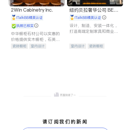
2Win Cabinetry Inc.
纽约贝拉奢华公司 BELL
A LUXE
iTalkBB精英认证
iTalkBB精英认证
设计、制造、安装一体化，
执照已核实
打造高端定制家具和商业空
中华橱柜石材公司以实惠的
间
价格提供实木橱柜，石英石
台面，多种优质不锈钢水
瓷砖橱柜
室内设计
室内设计
瓷砖橱柜
槽、水龙头与抽油烟机。品
建筑设计
卫浴洁具
卫浴洁具
地板建材
质厨房，家的选择。
室内装修
售前软装staging
室内装修
请订阅我们的新闻