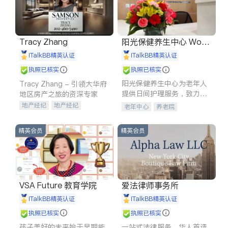
Tracy Zhang
阳光保健养生中心 World
shine
iTalkBB精英认证
iTalkBB精英认证
执照已核实
执照已核实
阳光保健养生中心为老年人
Tracy Zhang - 引领大华府
提供日间护理服务，致力于
地区房产之旅的资深专家
通过持续的护理创新来有效
地产经纪
地产经纪
老年中心
养老院
提升老年人的生活质量。
地产投资
商业地产
商铺租售
开发商建商
精英会员
精英会员
VSA Future 教育学院
爱法律师事务所
iTalkBB精英认证
iTalkBB精英认证
执照已核实
执照已核实
孩子美好的未来始于早期能
一站式法律服务，华人首选.