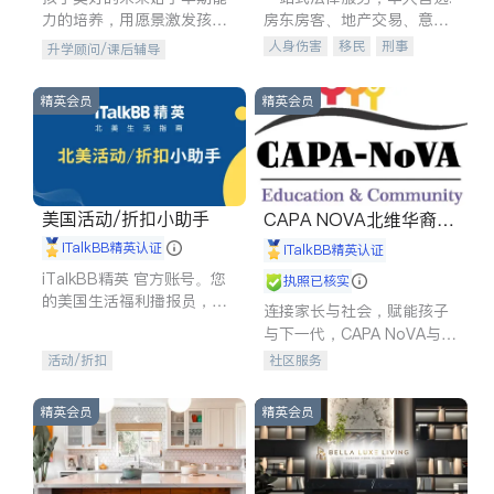
力的培养，用愿景激发孩子
房东房客、地产交易、意外
的学习潜力和动力。理念：
伤害、车祸重伤、商业诉
人身伤害
移民
刑事
升学顾问/课后辅导
拥有成长型心态是成功的基
讼、商标注册、移民信托、
车祸理赔
民事
房地产
石。
建筑合同、刑事案件全包办
信托/遗嘱
商业
商标注册
精英会员
精英会员
索赔
律师-其它
保释
美国活动/折扣小助手
CAPA NOVA北维华裔家
长会
iTalkBB精英认证
iTalkBB精英认证
iTalkBB精英 官方账号。您
执照已核实
的美国生活福利播报员，精
连接家长与社会，赋能孩子
选独家折扣、本地活动与专
与下一代，CAPA NoVA与您
业讲座，第一时间享受您的
携手建设包容、公平、充满
活动/折扣
社区服务
专属福利。
希望的社区。
精英会员
精英会员