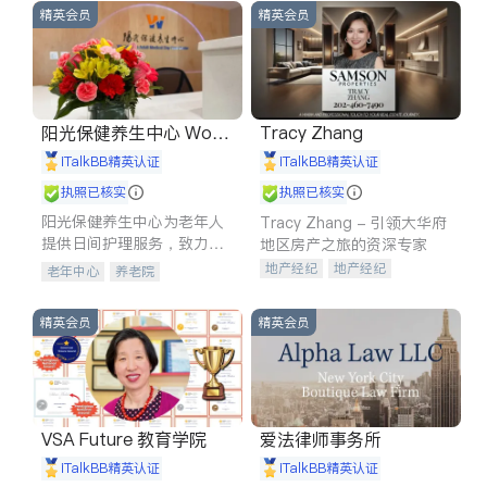
精英会员
精英会员
阳光保健养生中心 World
Tracy Zhang
shine
iTalkBB精英认证
iTalkBB精英认证
执照已核实
执照已核实
阳光保健养生中心为老年人
Tracy Zhang - 引领大华府
提供日间护理服务，致力于
地区房产之旅的资深专家
通过持续的护理创新来有效
地产经纪
地产经纪
老年中心
养老院
提升老年人的生活质量。
地产投资
商业地产
商铺租售
开发商建商
精英会员
精英会员
VSA Future 教育学院
爱法律师事务所
iTalkBB精英认证
iTalkBB精英认证