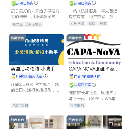
执照已核实
执照已核实
孩子美好的未来始于早期能
一站式法律服务，华人首选.
力的培养，用愿景激发孩子
房东房客、地产交易、意外
的学习潜力和动力。理念：
伤害、车祸重伤、商业诉
人身伤害
移民
刑事
升学顾问/课后辅导
拥有成长型心态是成功的基
讼、商标注册、移民信托、
车祸理赔
民事
房地产
石。
建筑合同、刑事案件全包办
信托/遗嘱
商业
商标注册
精英会员
精英会员
索赔
律师-其它
保释
美国活动/折扣小助手
CAPA NOVA北维华裔家
长会
iTalkBB精英认证
iTalkBB精英认证
iTalkBB精英 官方账号。您
执照已核实
的美国生活福利播报员，精
连接家长与社会，赋能孩子
选独家折扣、本地活动与专
与下一代，CAPA NoVA与您
业讲座，第一时间享受您的
携手建设包容、公平、充满
活动/折扣
社区服务
专属福利。
希望的社区。
精英会员
精英会员