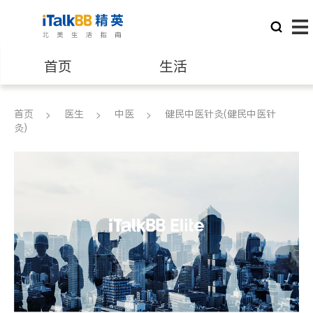
首页
生活
医生
律师
首页
医生
中医
健民中医针灸(健民中医针
灸)
保险理财
房地产租售
建筑装修
教育
养老
非盈利组织