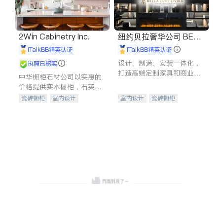
2Win Cabinetry Inc.
纽约贝拉奢华公司 BELL
A LUXE
iTalkBB精英认证
iTalkBB精英认证
设计、制造、安装一体化，
执照已核实
打造高端定制家具和商业空
中华橱柜石材公司以实惠的
间
价格提供实木橱柜，石英石
台面，多种优质不锈钢水
瓷砖橱柜
室内设计
室内设计
瓷砖橱柜
槽、水龙头与抽油烟机。品
建筑设计
卫浴洁具
卫浴洁具
地板建材
质厨房，家的选择。
室内装修
售前软装staging
室内装修