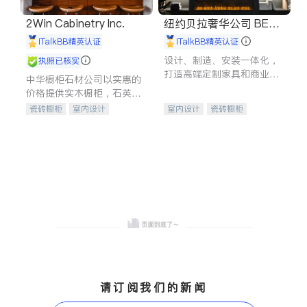
2Win Cabinetry Inc.
纽约贝拉奢华公司 BELL
A LUXE
iTalkBB精英认证
iTalkBB精英认证
设计、制造、安装一体化，
执照已核实
打造高端定制家具和商业空
中华橱柜石材公司以实惠的
间
价格提供实木橱柜，石英石
台面，多种优质不锈钢水
瓷砖橱柜
室内设计
室内设计
瓷砖橱柜
槽、水龙头与抽油烟机。品
建筑设计
卫浴洁具
卫浴洁具
地板建材
质厨房，家的选择。
室内装修
售前软装staging
室内装修
请订阅我们的新闻