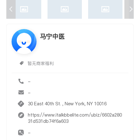
马宁中医
暂无商家福利
-
-
30 East 40th St. , New York, NY 10016
https://www.italkbbelite.com/ubiz/6602a280
31d531db74f6a603
-