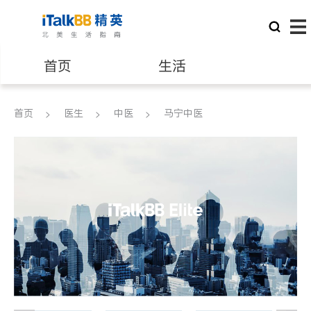
首页
生活
医生
律师
首页
医生
中医
马宁中医
保险理财
房地产租售
建筑装修
教育
养老
非盈利组织