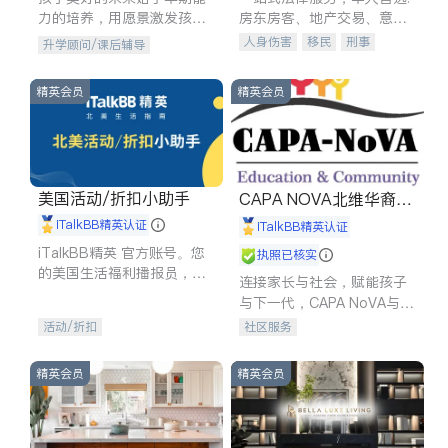
力的培养，用愿景激发孩子
房东房客、地产交易、意外
的学习潜力和动力。理念：
伤害、车祸重伤、商业诉
人身伤害
移民
刑事
升学顾问/课后辅导
拥有成长型心态是成功的基
讼、商标注册、移民信托、
车祸理赔
民事
房地产
石。
建筑合同、刑事案件全包办
信托/遗嘱
商业
商标注册
精英会员
精英会员
索赔
律师-其它
保释
美国活动/折扣小助手
CAPA NOVA北维华裔家
长会
iTalkBB精英认证
iTalkBB精英认证
iTalkBB精英 官方账号。您
执照已核实
的美国生活福利播报员，精
连接家长与社会，赋能孩子
选独家折扣、本地活动与专
与下一代，CAPA NoVA与您
业讲座，第一时间享受您的
携手建设包容、公平、充满
活动/折扣
社区服务
专属福利。
希望的社区。
精英会员
精英会员