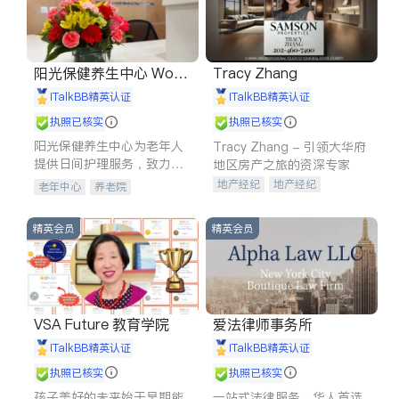
阳光保健养生中心 World
Tracy Zhang
shine
iTalkBB精英认证
iTalkBB精英认证
执照已核实
执照已核实
阳光保健养生中心为老年人
Tracy Zhang - 引领大华府
提供日间护理服务，致力于
地区房产之旅的资深专家
通过持续的护理创新来有效
地产经纪
地产经纪
老年中心
养老院
提升老年人的生活质量。
地产投资
商业地产
商铺租售
开发商建商
精英会员
精英会员
VSA Future 教育学院
爱法律师事务所
iTalkBB精英认证
iTalkBB精英认证
执照已核实
执照已核实
孩子美好的未来始于早期能
一站式法律服务，华人首选.