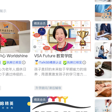
行展示
精英会员
Worldshine
VSA Future 教育学院
证
执照已核实
iTalkBB精英认证
执照已核实
心为老年人提供日
孩子美好的未来始于早期能力的培
力于通过持续的护
养，用愿景激发孩子的学习潜力和
升老年人的生活质
动力。理念：拥有成长型心态是成
功的基石。
升学顾问/课后辅导
精英会员