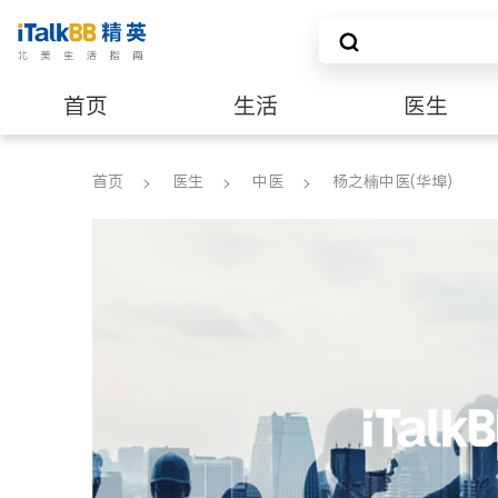
首页
生活
医生
养老
非盈利组织
首页
医生
中医
杨之楠中医(华埠)