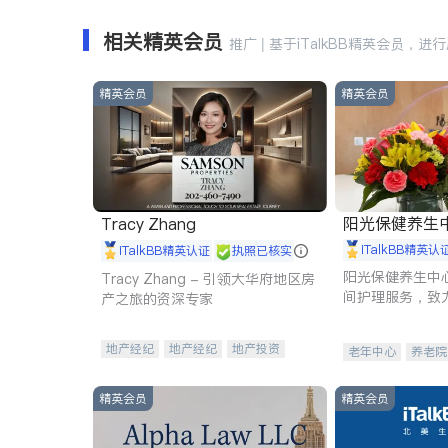
相关精英会员
推广 | 基于iTalkBB精英会员，进
精英会员
精英会员
阳光保健养生中心 
Tracy Zhang
iTalkBB精英认
iTalkBB精英认证
执照已核实
阳光保健养生中
Tracy Zhang - 引领大华府地区房
间护理服务，致
产之旅的资深专家
理创新来有效提
量。
地产经纪
地产经纪
地产投资
老年中心
养老院
商业地产
商铺租售
开发商建商
精英会员
精英会员