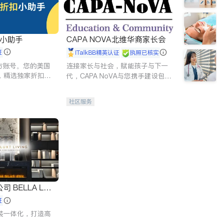
扣小助手
CAPA NOVA北维华裔家长会
证
iTalkBB精英认证
执照已核实
 官方账号。您的美国
连接家长与社会，赋能孩子与下一
，精选独家折扣、
代，CAPA NoVA与您携手建设包
讲座，第一时间享
容、公平、充满希望的社区。
。
社区服务
 LUX
证
装一体化，打造高