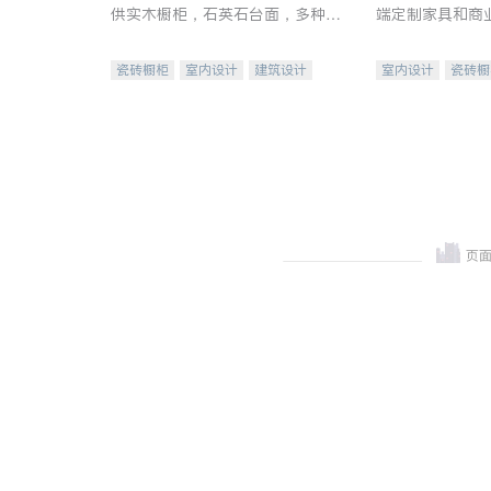
供实木橱柜，石英石台面，多种优
端定制家具和商
质不锈钢水槽、水龙头与抽油烟
机。品质厨房，家的选择。
瓷砖橱柜
室内设计
建筑设计
室内设计
瓷砖橱
卫浴洁具
室内装修
地板建材
售前软
室内装修