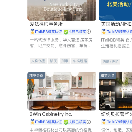
爱法律师事务所
美国活动/折
iTalkBB精英认证
执照已核实
iTalkBB精英认
一站式法律服务，华人首选.房东房
iTalkBB精英
客、地产交易、意外伤害、车祸重
生活福利播报员
伤、商业诉讼、商标注册、移民信
本地活动与专业
托、建筑合同、刑事案件全包办
受您的专属福利
人身伤害
移民
刑事
车祸理赔
活动/折扣
民事
房地产
信托/遗嘱
商业
商标注册
索赔
律师-其它
保释
精英会员
精英会员
2Win Cabinetry Inc.
纽约贝拉奢华公司 BELLA
E
iTalkBB精英认证
执照已核实
iTalkBB精英认
中华橱柜石材公司以实惠的价格提
设计、制造、安