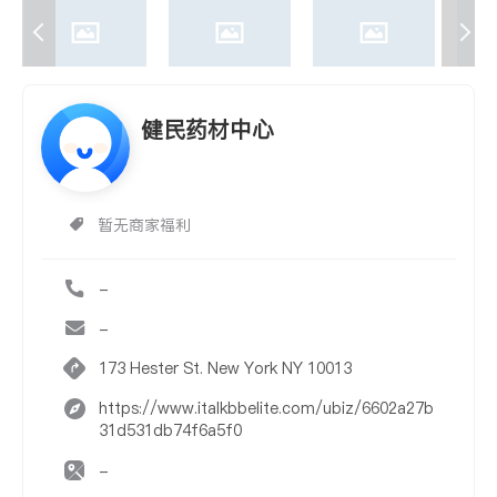
健民药材中心
暂无商家福利
-
-
173 Hester St. New York NY 10013
https://www.italkbbelite.com/ubiz/6602a27b
31d531db74f6a5f0
-