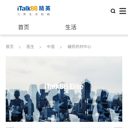
首页
生活
医生
律师
首页
医生
中医
健民药材中心
保险理财
房地产租售
建筑装修
教育
养老
非盈利组织