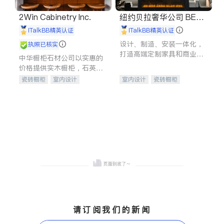
2Win Cabinetry Inc.
纽约贝拉奢华公司 BELL
A LUXE
iTalkBB精英认证
iTalkBB精英认证
设计、制造、安装一体化，
执照已核实
打造高端定制家具和商业空
中华橱柜石材公司以实惠的
间
价格提供实木橱柜，石英石
台面，多种优质不锈钢水
瓷砖橱柜
室内设计
室内设计
瓷砖橱柜
槽、水龙头与抽油烟机。品
建筑设计
卫浴洁具
卫浴洁具
地板建材
质厨房，家的选择。
室内装修
售前软装staging
室内装修
请订阅我们的新闻