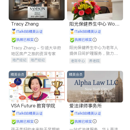
Tracy Zhang
阳光保健养生中心 World
shine
iTalkBB精英认证
iTalkBB精英认证
执照已核实
执照已核实
阳光保健养生中心为老年人
Tracy Zhang - 引领大华府
提供日间护理服务，致力于
地区房产之旅的资深专家
通过持续的护理创新来有效
地产经纪
地产经纪
老年中心
养老院
提升老年人的生活质量。
地产投资
商业地产
商铺租售
开发商建商
精英会员
精英会员
VSA Future 教育学院
爱法律师事务所
iTalkBB精英认证
iTalkBB精英认证
执照已核实
执照已核实
孩子美好的未来始于早期能
一站式法律服务，华人首选.