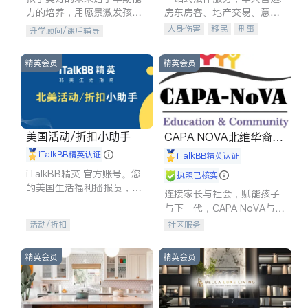
力的培养，用愿景激发孩子
房东房客、地产交易、意外
的学习潜力和动力。理念：
伤害、车祸重伤、商业诉
人身伤害
移民
刑事
升学顾问/课后辅导
拥有成长型心态是成功的基
讼、商标注册、移民信托、
车祸理赔
民事
房地产
石。
建筑合同、刑事案件全包办
信托/遗嘱
商业
商标注册
精英会员
精英会员
索赔
律师-其它
保释
美国活动/折扣小助手
CAPA NOVA北维华裔家
长会
iTalkBB精英认证
iTalkBB精英认证
iTalkBB精英 官方账号。您
执照已核实
的美国生活福利播报员，精
连接家长与社会，赋能孩子
选独家折扣、本地活动与专
与下一代，CAPA NoVA与您
业讲座，第一时间享受您的
携手建设包容、公平、充满
活动/折扣
社区服务
专属福利。
希望的社区。
精英会员
精英会员