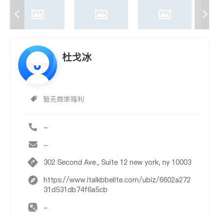
杜戈冰
暂无商家福利
-
-
302 Second Ave., Suite 12 new york, ny 10003
https://www.italkbbelite.com/ubiz/6602a272
31d531db74f6a5cb
-