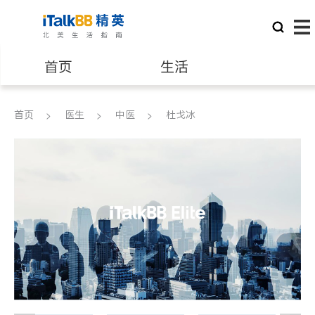
首页
生活
医生
律师
首页
医生
中医
杜戈冰
保险理财
房地产租售
建筑装修
教育
养老
非盈利组织