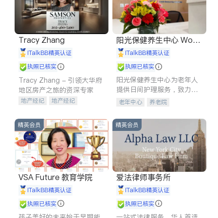
Tracy Zhang
阳光保健养生中心 World
shine
iTalkBB精英认证
iTalkBB精英认证
执照已核实
执照已核实
阳光保健养生中心为老年人
Tracy Zhang - 引领大华府
提供日间护理服务，致力于
地区房产之旅的资深专家
通过持续的护理创新来有效
地产经纪
地产经纪
老年中心
养老院
提升老年人的生活质量。
地产投资
商业地产
商铺租售
开发商建商
精英会员
精英会员
VSA Future 教育学院
爱法律师事务所
iTalkBB精英认证
iTalkBB精英认证
执照已核实
执照已核实
孩子美好的未来始于早期能
一站式法律服务，华人首选.