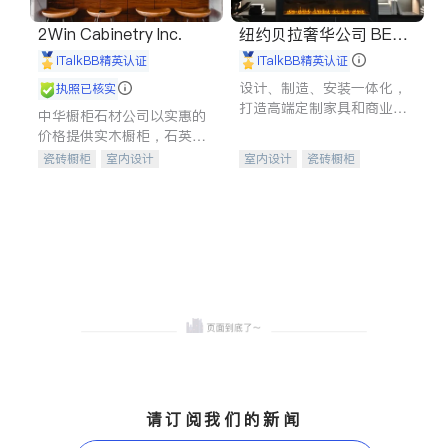
2Win Cabinetry Inc.
纽约贝拉奢华公司 BELL
A LUXE
iTalkBB精英认证
iTalkBB精英认证
设计、制造、安装一体化，
执照已核实
打造高端定制家具和商业空
中华橱柜石材公司以实惠的
间
价格提供实木橱柜，石英石
台面，多种优质不锈钢水
瓷砖橱柜
室内设计
室内设计
瓷砖橱柜
槽、水龙头与抽油烟机。品
建筑设计
卫浴洁具
卫浴洁具
地板建材
质厨房，家的选择。
室内装修
售前软装staging
室内装修
请订阅我们的新闻