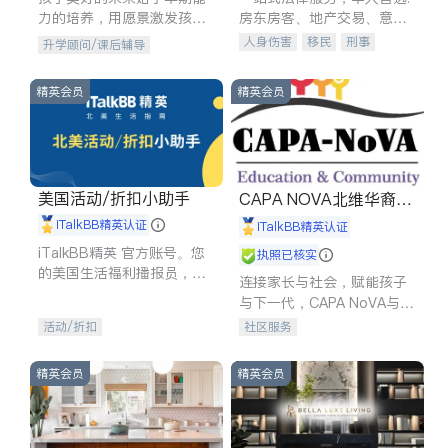
力的培养，用愿景激发孩子
房东房客、地产交易、意外
的学习潜力和动力。理念：
伤害、车祸重伤、商业诉
人身伤害
移民
刑事
升学顾问/课后辅导
拥有成长型心态是成功的基
讼、商标注册、移民信托、
车祸理赔
民事
房地产
石。
建筑合同、刑事案件全包办
信托/遗嘱
商业
商标注册
精英会员
精英会员
索赔
律师-其它
保释
美国活动/折扣小助手
CAPA NOVA北维华裔家
长会
iTalkBB精英认证
iTalkBB精英认证
iTalkBB精英 官方账号。您
执照已核实
的美国生活福利播报员，精
连接家长与社会，赋能孩子
选独家折扣、本地活动与专
与下一代，CAPA NoVA与您
业讲座，第一时间享受您的
携手建设包容、公平、充满
活动/折扣
社区服务
专属福利。
希望的社区。
精英会员
精英会员