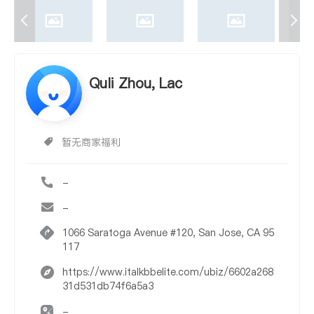
Quli Zhou, Lac
暂无商家福利
-
-
1066 Saratoga Avenue #120, San Jose, CA 95
117
https://www.italkbbelite.com/ubiz/6602a268
31d531db74f6a5a3
-