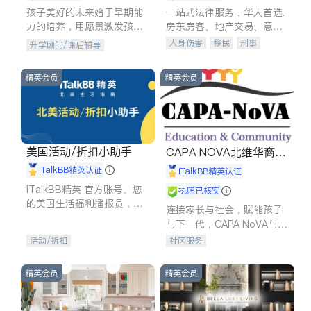
孩子美好的未来始于早期能
一站式法律服务，华人首选.
力的培养，用愿景激发孩子
房东房客、地产交易、意外
的学习潜力和动力。理念：
伤害、车祸重伤、商业诉
人身伤害
移民
刑事
升学顾问/课后辅导
拥有成长型心态是成功的基
讼、商标注册、移民信托、
车祸理赔
民事
房地产
石。
建筑合同、刑事案件全包办
信托/遗嘱
商业
商标注册
精英会员
精英会员
索赔
律师-其它
保释
美国活动/折扣小助手
CAPA NOVA北维华裔家
长会
iTalkBB精英认证
iTalkBB精英认证
iTalkBB精英 官方账号。您
执照已核实
的美国生活福利播报员，精
连接家长与社会，赋能孩子
选独家折扣、本地活动与专
与下一代，CAPA NoVA与您
业讲座，第一时间享受您的
携手建设包容、公平、充满
活动/折扣
社区服务
专属福利。
希望的社区。
精英会员
精英会员