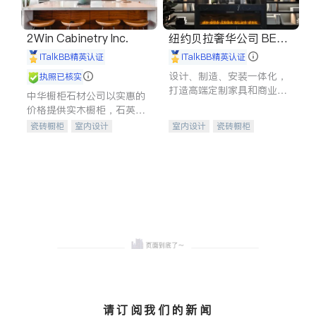
2Win Cabinetry Inc.
纽约贝拉奢华公司 BELL
A LUXE
iTalkBB精英认证
iTalkBB精英认证
设计、制造、安装一体化，
执照已核实
打造高端定制家具和商业空
中华橱柜石材公司以实惠的
间
价格提供实木橱柜，石英石
台面，多种优质不锈钢水
瓷砖橱柜
室内设计
室内设计
瓷砖橱柜
槽、水龙头与抽油烟机。品
建筑设计
卫浴洁具
卫浴洁具
地板建材
质厨房，家的选择。
室内装修
售前软装staging
室内装修
请订阅我们的新闻