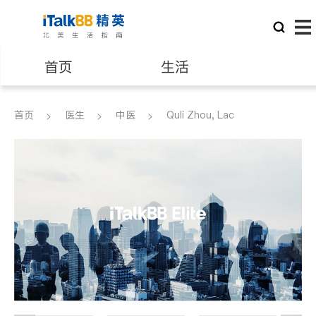
首页
生活
医生
律师
首页
医生
中医
Quli Zhou, Lac
保险理财
房地产租售
建筑装修
教育
养老
非盈利组织