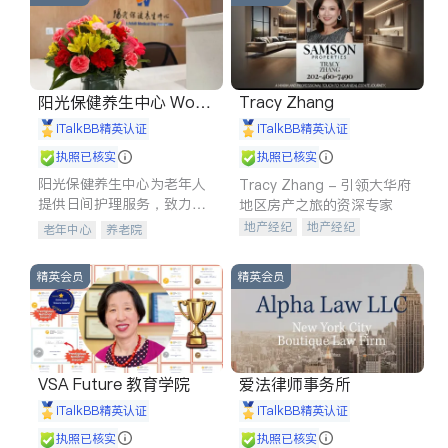
阳光保健养生中心 World
Tracy Zhang
shine
iTalkBB精英认证
iTalkBB精英认证
执照已核实
执照已核实
阳光保健养生中心为老年人
Tracy Zhang - 引领大华府
提供日间护理服务，致力于
地区房产之旅的资深专家
通过持续的护理创新来有效
地产经纪
地产经纪
老年中心
养老院
提升老年人的生活质量。
地产投资
商业地产
商铺租售
开发商建商
精英会员
精英会员
VSA Future 教育学院
爱法律师事务所
iTalkBB精英认证
iTalkBB精英认证
执照已核实
执照已核实