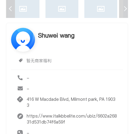
Shuwei wang
暂无商家福利
-
-
416 W Macdade Blvd, Milmont park, PA 1903
3
https://www.italkbbelite.com/ubiz/6602a268
31d531db74f6a59f
-