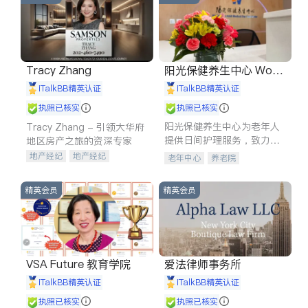
Tracy Zhang
阳光保健养生中心 World
shine
iTalkBB精英认证
iTalkBB精英认证
执照已核实
执照已核实
阳光保健养生中心为老年人
Tracy Zhang - 引领大华府
提供日间护理服务，致力于
地区房产之旅的资深专家
通过持续的护理创新来有效
地产经纪
地产经纪
老年中心
养老院
提升老年人的生活质量。
地产投资
商业地产
商铺租售
开发商建商
精英会员
精英会员
VSA Future 教育学院
爱法律师事务所
iTalkBB精英认证
iTalkBB精英认证
执照已核实
执照已核实