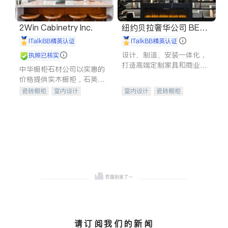
2Win Cabinetry Inc.
纽约贝拉奢华公司 BELL
A LUXE
iTalkBB精英认证
iTalkBB精英认证
设计、制造、安装一体化，
执照已核实
打造高端定制家具和商业空
中华橱柜石材公司以实惠的
间
价格提供实木橱柜，石英石
台面，多种优质不锈钢水
瓷砖橱柜
室内设计
室内设计
瓷砖橱柜
槽、水龙头与抽油烟机。品
建筑设计
卫浴洁具
卫浴洁具
地板建材
质厨房，家的选择。
室内装修
售前软装staging
室内装修
请订阅我们的新闻