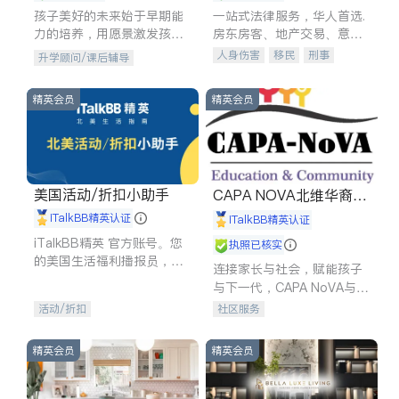
孩子美好的未来始于早期能
一站式法律服务，华人首选.
力的培养，用愿景激发孩子
房东房客、地产交易、意外
的学习潜力和动力。理念：
伤害、车祸重伤、商业诉
人身伤害
移民
刑事
升学顾问/课后辅导
拥有成长型心态是成功的基
讼、商标注册、移民信托、
车祸理赔
民事
房地产
石。
建筑合同、刑事案件全包办
信托/遗嘱
商业
商标注册
精英会员
精英会员
索赔
律师-其它
保释
美国活动/折扣小助手
CAPA NOVA北维华裔家
长会
iTalkBB精英认证
iTalkBB精英认证
iTalkBB精英 官方账号。您
执照已核实
的美国生活福利播报员，精
连接家长与社会，赋能孩子
选独家折扣、本地活动与专
与下一代，CAPA NoVA与您
业讲座，第一时间享受您的
携手建设包容、公平、充满
活动/折扣
社区服务
专属福利。
希望的社区。
精英会员
精英会员