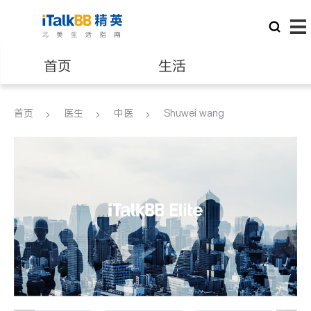
首页
生活
医生
律师
首页
医生
中医
Shuwei wang
保险理财
房地产租售
建筑装修
教育
养老
非盈利组织