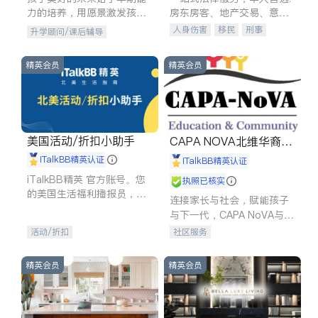
力的培养，用愿景激发孩子
房东房客、地产交易、意外
的学习潜力和动力。理念：
伤害、车祸重伤、商业诉
人身伤害
移民
刑事
升学顾问/课后辅导
拥有成长型心态是成功的基
讼、商标注册、移民信托、
车祸理赔
民事
房地产
石。
建筑合同、刑事案件全包办
信托/遗嘱
商业
商标注册
精英会员
精英会员
索赔
律师-其它
保释
美国活动/折扣小助手
CAPA NOVA北维华裔家
长会
iTalkBB精英认证
iTalkBB精英认证
iTalkBB精英 官方账号。您
执照已核实
的美国生活福利播报员，精
连接家长与社会，赋能孩子
选独家折扣、本地活动与专
与下一代，CAPA NoVA与您
业讲座，第一时间享受您的
携手建设包容、公平、充满
活动/折扣
社区服务
专属福利。
希望的社区。
精英会员
精英会员