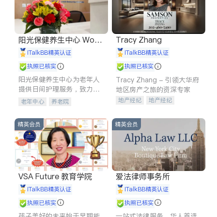
阳光保健养生中心 World
Tracy Zhang
shine
iTalkBB精英认证
iTalkBB精英认证
执照已核实
执照已核实
阳光保健养生中心为老年人
Tracy Zhang - 引领大华府
提供日间护理服务，致力于
地区房产之旅的资深专家
通过持续的护理创新来有效
地产经纪
地产经纪
老年中心
养老院
提升老年人的生活质量。
地产投资
商业地产
商铺租售
开发商建商
精英会员
精英会员
VSA Future 教育学院
爱法律师事务所
iTalkBB精英认证
iTalkBB精英认证
执照已核实
执照已核实
孩子美好的未来始于早期能
一站式法律服务，华人首选.