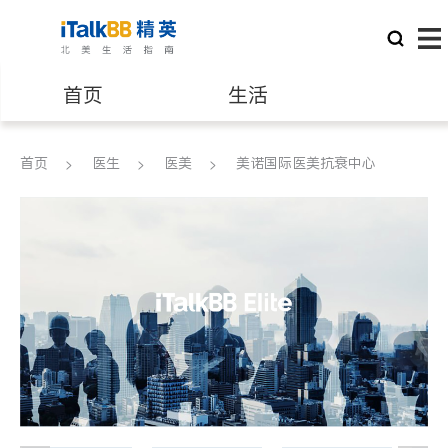
首页
生活
医生
律师
首页
医生
医美
美诺国际医美抗衰中心
保险理财
房地产租售
建筑装修
教育
养老
非盈利组织