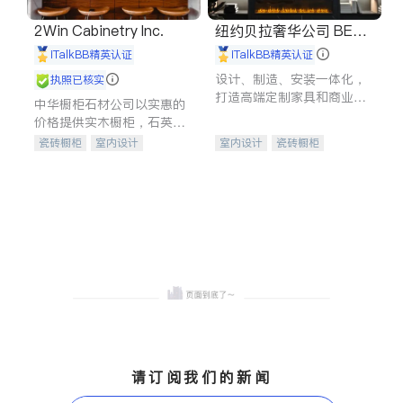
2Win Cabinetry Inc.
纽约贝拉奢华公司 BELL
A LUXE
iTalkBB精英认证
iTalkBB精英认证
设计、制造、安装一体化，
执照已核实
打造高端定制家具和商业空
中华橱柜石材公司以实惠的
间
价格提供实木橱柜，石英石
台面，多种优质不锈钢水
瓷砖橱柜
室内设计
室内设计
瓷砖橱柜
槽、水龙头与抽油烟机。品
建筑设计
卫浴洁具
卫浴洁具
地板建材
质厨房，家的选择。
室内装修
售前软装staging
室内装修
请订阅我们的新闻