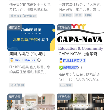
孩子美好的未来始于早期能
一站式法律服务，华人首选.
力的培养，用愿景激发孩子
房东房客、地产交易、意外
的学习潜力和动力。理念：
伤害、车祸重伤、商业诉
人身伤害
移民
刑事
升学顾问/课后辅导
拥有成长型心态是成功的基
讼、商标注册、移民信托、
车祸理赔
民事
房地产
石。
建筑合同、刑事案件全包办
信托/遗嘱
商业
商标注册
精英会员
精英会员
索赔
律师-其它
保释
美国活动/折扣小助手
CAPA NOVA北维华裔家
长会
iTalkBB精英认证
iTalkBB精英认证
iTalkBB精英 官方账号。您
执照已核实
的美国生活福利播报员，精
连接家长与社会，赋能孩子
选独家折扣、本地活动与专
与下一代，CAPA NoVA与您
业讲座，第一时间享受您的
携手建设包容、公平、充满
活动/折扣
社区服务
专属福利。
希望的社区。
精英会员
精英会员