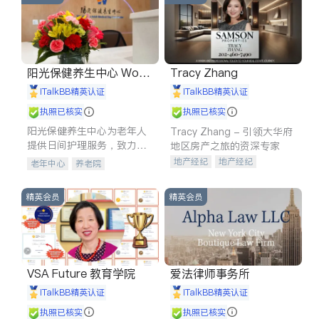
阳光保健养生中心 World
Tracy Zhang
shine
iTalkBB精英认证
iTalkBB精英认证
执照已核实
执照已核实
阳光保健养生中心为老年人
Tracy Zhang - 引领大华府
提供日间护理服务，致力于
地区房产之旅的资深专家
通过持续的护理创新来有效
地产经纪
地产经纪
老年中心
养老院
提升老年人的生活质量。
地产投资
商业地产
商铺租售
开发商建商
精英会员
精英会员
VSA Future 教育学院
爱法律师事务所
iTalkBB精英认证
iTalkBB精英认证
执照已核实
执照已核实