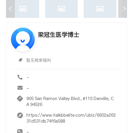
梁冠生医学博士
暂无商家福利
-
-
905 San Ramon Valley Blvd., #110 Danville, C
A 94526
https://www.italkbbelite.com/ubiz/6602a262
31d531db74f6a588
-