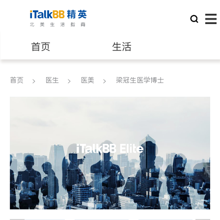
首页
生活
医生
律师
首页
医生
医美
梁冠生医学博士
保险理财
房地产租售
建筑装修
教育
养老
非盈利组织