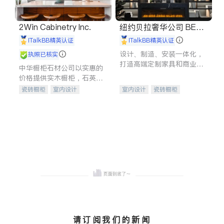
2Win Cabinetry Inc.
纽约贝拉奢华公司 BELL
A LUXE
iTalkBB精英认证
iTalkBB精英认证
设计、制造、安装一体化，
执照已核实
打造高端定制家具和商业空
中华橱柜石材公司以实惠的
间
价格提供实木橱柜，石英石
台面，多种优质不锈钢水
瓷砖橱柜
室内设计
室内设计
瓷砖橱柜
槽、水龙头与抽油烟机。品
建筑设计
卫浴洁具
卫浴洁具
地板建材
质厨房，家的选择。
室内装修
售前软装staging
室内装修
请订阅我们的新闻