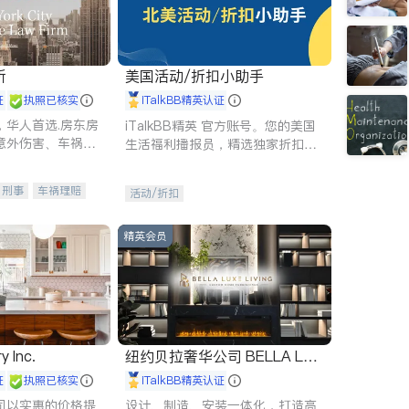
所
美国活动/折扣小助手
证
执照已核实
iTalkBB精英认证
，华人首选.房东房
iTalkBB精英 官方账号。您的美国
意外伤害、车祸重
生活福利播报员，精选独家折扣、
商标注册、移民信
本地活动与专业讲座，第一时间享
刑事案件全包办
受您的专属福利。
刑事
车祸理赔
活动/折扣
信托/遗嘱
商业
律师-其它
保释
精英会员
y Inc.
纽约贝拉奢华公司 BELLA LUX
E
证
执照已核实
iTalkBB精英认证
司以实惠的价格提
设计、制造、安装一体化，打造高