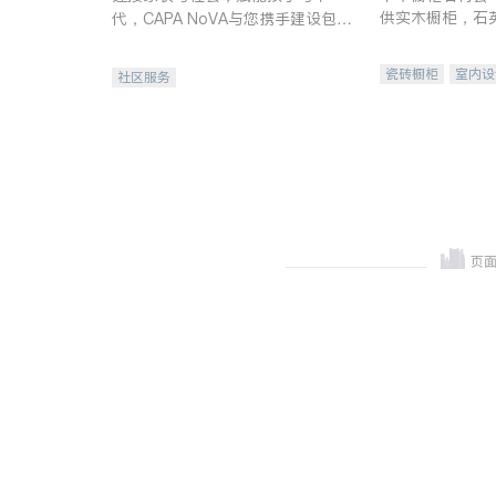
供实木橱柜，石
代，CAPA NoVA与您携手建设包
质不锈钢水槽、
容、公平、充满希望的社区。
机。品质厨房，
瓷砖橱柜
室内设
社区服务
卫浴洁具
室内