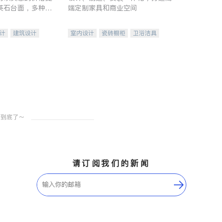
英石台面，多种优
端定制家具和商业空间
水龙头与抽油烟
家的选择。
计
建筑设计
室内设计
瓷砖橱柜
卫浴洁具
装修
地板建材
售前软装staging
室内装修
请订阅我们的新闻