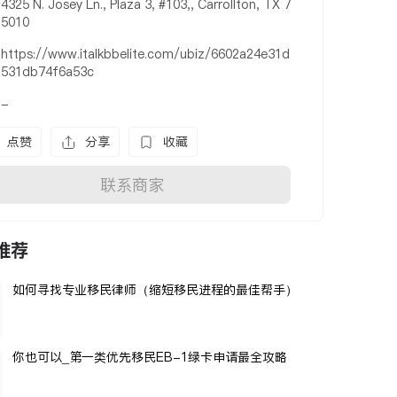
4325 N. Josey Ln., Plaza 3, #103,, Carrollton, TX 7
5010
https://www.italkbbelite.com/ubiz/6602a24e31d
531db74f6a53c
-
点赞
分享
收藏
联系商家
推荐
如何寻找专业移民律师（缩短移民进程的最佳帮手）
你也可以_第一类优先移民EB-1绿卡申请最全攻略