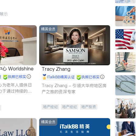
行展示
精英会员
Worldshine
Tracy Zhang
证
执照已核实
iTalkBB精英认证
执照已核实
心为老年人提供日
Tracy Zhang - 引领大华府地区房
力于通过持续的护
产之旅的资深专家
升老年人的生活质
地产经纪
地产经纪
地产投资
商业地产
商铺租售
开发商建商
精英会员