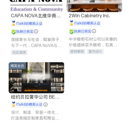
CAPA NOVA北维华裔家
2Win Cabinetry Inc.
长会
iTalkBB精英认证
iTalkBB精英认证
执照已核实
执照已核实
中华橱柜石材公司以实惠的
连接家长与社会，赋能孩子
价格提供实木橱柜，石英石
与下一代，CAPA NoVA与您
台面，多种优质不锈钢水
携手建设包容、公平、充满
瓷砖橱柜
室内设计
社区服务
槽、水龙头与抽油烟机。品
希望的社区。
建筑设计
卫浴洁具
质厨房，家的选择。
室内装修
精英会员
纽约贝拉奢华公司 BELL
A LUXE
iTalkBB精英认证
设计、制造、安装一体化，
打造高端定制家具和商业空
间