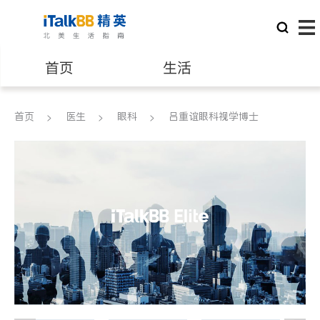
首页
生活
医生
律师
首页
医生
眼科
吕重谊眼科视学博士
保险理财
房地产租售
建筑装修
教育
养老
非盈利组织