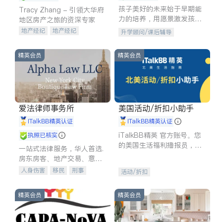
孩子美好的未来始于早期能
Tracy Zhang - 引领大华府
力的培养，用愿景激发孩子
地区房产之旅的资深专家
的学习潜力和动力。理念：
地产经纪
地产经纪
升学顾问/课后辅导
拥有成长型心态是成功的基
地产投资
商业地产
石。
商铺租售
开发商建商
精英会员
精英会员
爱法律师事务所
美国活动/折扣小助手
iTalkBB精英认证
iTalkBB精英认证
iTalkBB精英 官方账号。您
执照已核实
的美国生活福利播报员，精
一站式法律服务，华人首选.
选独家折扣、本地活动与专
房东房客、地产交易、意外
业讲座，第一时间享受您的
伤害、车祸重伤、商业诉
人身伤害
移民
刑事
活动/折扣
专属福利。
讼、商标注册、移民信托、
车祸理赔
民事
房地产
建筑合同、刑事案件全包办
信托/遗嘱
商业
商标注册
精英会员
精英会员
索赔
律师-其它
保释