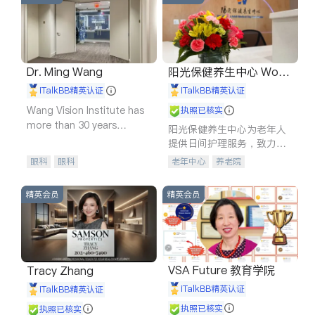
Dr. Ming Wang
阳光保健养生中心 World
shine
iTalkBB精英认证
iTalkBB精英认证
Wang Vision Institute has
执照已核实
more than 30 years
阳光保健养生中心为老年人
experience in
提供日间护理服务，致力于
通过持续的护理创新来有效
眼科
眼科
老年中心
养老院
提升老年人的生活质量。
精英会员
精英会员
VSA Future 教育学院
Tracy Zhang
iTalkBB精英认证
iTalkBB精英认证
执照已核实
执照已核实