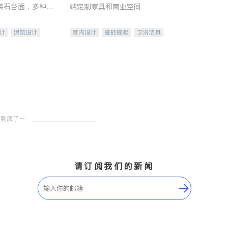
英石台面，多种优
端定制家具和商业空间
水龙头与抽油烟
家的选择。
计
建筑设计
室内设计
瓷砖橱柜
卫浴洁具
装修
地板建材
售前软装staging
室内装修
请订阅我们的新闻