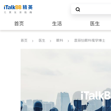
首页
生活
医生
养老
非盈利组织
首页
医生
眼科
袁丽怡眼科视学博士