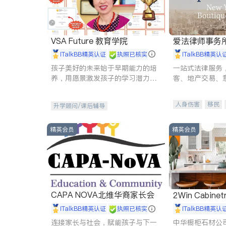
VSA Future 教育学院
爱法律师事务
iTalkBB精英认证
执照已核实
iTalkBB精英认
孩子美好的未来始于早期能力的培
一站式法律服务
养，用愿景激发孩子的学习潜力和
客、地产交易、
动力。理念：拥有成长型心态是成
伤、商业诉讼、
功的基石。
托、建筑合同、
人身伤害
移民
升学顾问/课后辅导
民事
房地产
商标注册
索赔
精英会员
精英会员
CAPA NOVA北维华裔家长会
2Win Cabinetr
iTalkBB精英认证
执照已核实
iTalkBB精英认
连接家长与社会，赋能孩子与下一
中华橱柜石材公