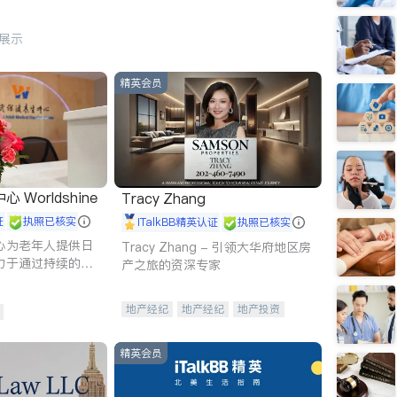
行展示
精英会员
Worldshine
Tracy Zhang
证
执照已核实
iTalkBB精英认证
执照已核实
心为老年人提供日
Tracy Zhang - 引领大华府地区房
力于通过持续的护
产之旅的资深专家
升老年人的生活质
地产经纪
地产经纪
地产投资
商业地产
商铺租售
开发商建商
精英会员