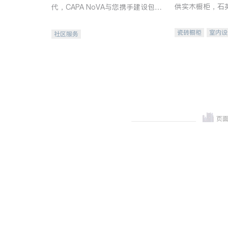
供实木橱柜，石
代，CAPA NoVA与您携手建设包
质不锈钢水槽、
容、公平、充满希望的社区。
机。品质厨房，
瓷砖橱柜
室内设
社区服务
卫浴洁具
室内