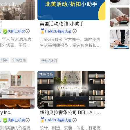
所
美国活动/折扣小助手
证
执照已核实
iTalkBB精英认证
，华人首选.房东房
iTalkBB精英 官方账号。您的美国
意外伤害、车祸重
生活福利播报员，精选独家折扣、
商标注册、移民信
本地活动与专业讲座，第一时间享
刑事案件全包办
受您的专属福利。
刑事
车祸理赔
活动/折扣
信托/遗嘱
商业
律师-其它
保释
精英会员
y Inc.
纽约贝拉奢华公司 BELLA LUX
E
证
执照已核实
iTalkBB精英认证
司以实惠的价格提
设计、制造、安装一体化，打造高