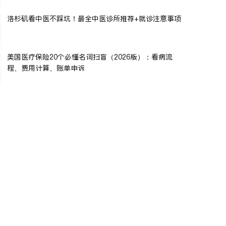
洛杉矶看中医不踩坑！最全中医诊所推荐+就诊注意事项
美国医疗保险20个必懂名词扫盲（2026版）：看病流
程、费用计算、账单申诉