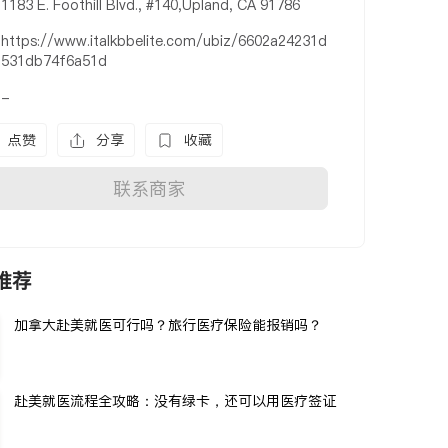
1183 E. Foothill Blvd., #140,Upland, CA 91786
https://www.italkbbelite.com/ubiz/6602a24231d
531db74f6a51d
-
点赞
分享
收藏
联系商家
推荐
加拿大赴美就医可行吗？旅行医疗保险能报销吗？
赴美就医流程全攻略：没有绿卡，还可以用医疗签证