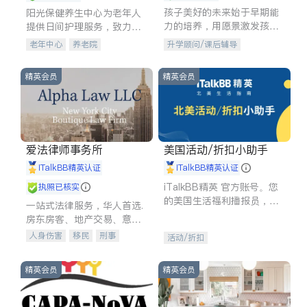
孩子美好的未来始于早期能
阳光保健养生中心为老年人
力的培养，用愿景激发孩子
提供日间护理服务，致力于
的学习潜力和动力。理念：
通过持续的护理创新来有效
老年中心
养老院
升学顾问/课后辅导
拥有成长型心态是成功的基
提升老年人的生活质量。
石。
精英会员
精英会员
爱法律师事务所
美国活动/折扣小助手
iTalkBB精英认证
iTalkBB精英认证
iTalkBB精英 官方账号。您
执照已核实
的美国生活福利播报员，精
一站式法律服务，华人首选.
选独家折扣、本地活动与专
房东房客、地产交易、意外
业讲座，第一时间享受您的
伤害、车祸重伤、商业诉
人身伤害
移民
刑事
活动/折扣
专属福利。
讼、商标注册、移民信托、
车祸理赔
民事
房地产
建筑合同、刑事案件全包办
信托/遗嘱
商业
商标注册
精英会员
精英会员
索赔
律师-其它
保释