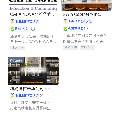
CAPA NOVA北维华裔家
2Win Cabinetry Inc.
长会
iTalkBB精英认证
iTalkBB精英认证
执照已核实
执照已核实
中华橱柜石材公司以实惠的
连接家长与社会，赋能孩子
价格提供实木橱柜，石英石
与下一代，CAPA NoVA与您
台面，多种优质不锈钢水
携手建设包容、公平、充满
瓷砖橱柜
室内设计
社区服务
槽、水龙头与抽油烟机。品
希望的社区。
建筑设计
卫浴洁具
质厨房，家的选择。
室内装修
精英会员
纽约贝拉奢华公司 BELL
A LUXE
iTalkBB精英认证
设计、制造、安装一体化，
打造高端定制家具和商业空
间