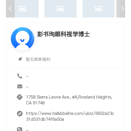
彭书珣眼科视学博士
暂无商家福利
-
-
1758 Sierra Leone Ave., #A,Rowland Heights,
CA 91748
https://www.italkbbelite.com/ubiz/6602a23c
31d531db74f6a50a
-