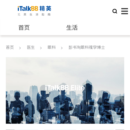
首页
生活
医生
律师
首页
医生
眼科
彭书珣眼科视学博士
保险理财
房地产租售
建筑装修
教育
养老
非盈利组织