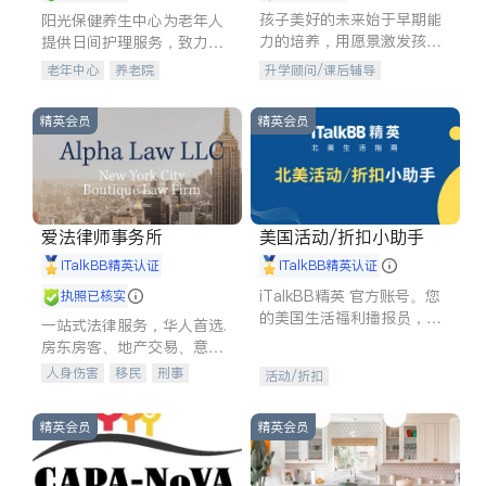
孩子美好的未来始于早期能
阳光保健养生中心为老年人
力的培养，用愿景激发孩子
提供日间护理服务，致力于
的学习潜力和动力。理念：
通过持续的护理创新来有效
老年中心
养老院
升学顾问/课后辅导
拥有成长型心态是成功的基
提升老年人的生活质量。
石。
精英会员
精英会员
爱法律师事务所
美国活动/折扣小助手
iTalkBB精英认证
iTalkBB精英认证
iTalkBB精英 官方账号。您
执照已核实
的美国生活福利播报员，精
一站式法律服务，华人首选.
选独家折扣、本地活动与专
房东房客、地产交易、意外
业讲座，第一时间享受您的
伤害、车祸重伤、商业诉
人身伤害
移民
刑事
活动/折扣
专属福利。
讼、商标注册、移民信托、
车祸理赔
民事
房地产
建筑合同、刑事案件全包办
信托/遗嘱
商业
商标注册
精英会员
精英会员
索赔
律师-其它
保释