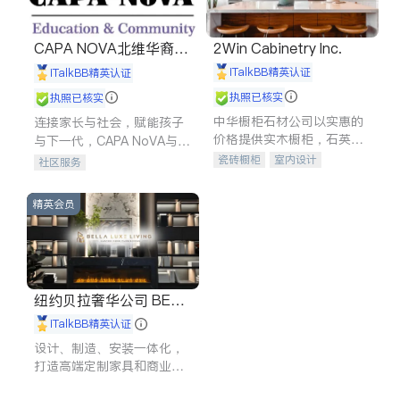
CAPA NOVA北维华裔家
2Win Cabinetry Inc.
长会
iTalkBB精英认证
iTalkBB精英认证
执照已核实
执照已核实
中华橱柜石材公司以实惠的
连接家长与社会，赋能孩子
价格提供实木橱柜，石英石
与下一代，CAPA NoVA与您
台面，多种优质不锈钢水
携手建设包容、公平、充满
瓷砖橱柜
室内设计
社区服务
槽、水龙头与抽油烟机。品
希望的社区。
建筑设计
卫浴洁具
质厨房，家的选择。
室内装修
精英会员
纽约贝拉奢华公司 BELL
A LUXE
iTalkBB精英认证
设计、制造、安装一体化，
打造高端定制家具和商业空
间