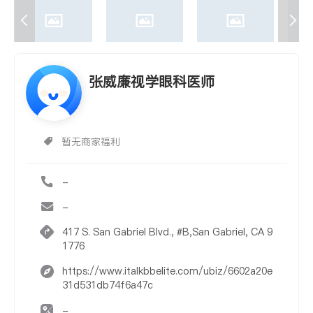
张威廉视学眼科医师
暂无商家福利
-
-
417 S. San Gabriel Blvd., #B,San Gabriel, CA 9
1776
https://www.italkbbelite.com/ubiz/6602a20e
31d531db74f6a47c
-