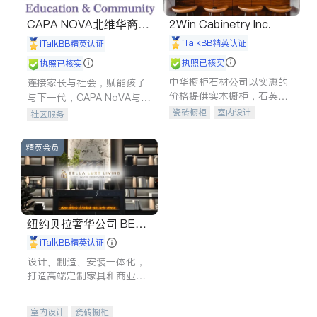
CAPA NOVA北维华裔家
2Win Cabinetry Inc.
长会
iTalkBB精英认证
iTalkBB精英认证
执照已核实
执照已核实
中华橱柜石材公司以实惠的
连接家长与社会，赋能孩子
价格提供实木橱柜，石英石
与下一代，CAPA NoVA与您
台面，多种优质不锈钢水
携手建设包容、公平、充满
瓷砖橱柜
室内设计
社区服务
槽、水龙头与抽油烟机。品
希望的社区。
建筑设计
卫浴洁具
质厨房，家的选择。
室内装修
精英会员
纽约贝拉奢华公司 BELL
A LUXE
iTalkBB精英认证
设计、制造、安装一体化，
打造高端定制家具和商业空
间
室内设计
瓷砖橱柜