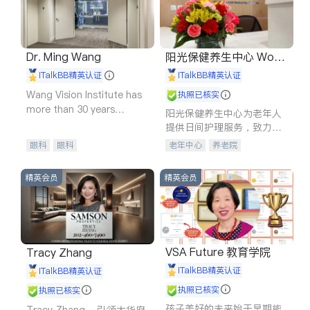
Dr. Ming Wang
阳光保健养生中心 World
shine
iTalkBB精英认证
iTalkBB精英认证
Wang Vision Institute has
执照已核实
more than 30 years
阳光保健养生中心为老年人
experience in
提供日间护理服务，致力于
通过持续的护理创新来有效
眼科
眼科
老年中心
养老院
提升老年人的生活质量。
精英会员
精英会员
VSA Future 教育学院
Tracy Zhang
iTalkBB精英认证
iTalkBB精英认证
执照已核实
执照已核实
孩子美好的未来始于早期能
Tracy Zhang - 引领大华府