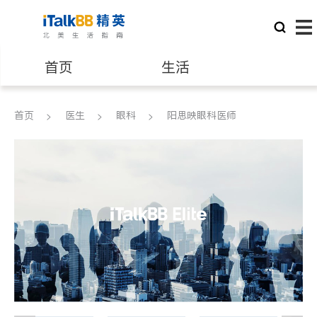
首页
生活
医生
律师
首页
医生
眼科
阳思映眼科医师
保险理财
房地产租售
建筑装修
教育
养老
非盈利组织