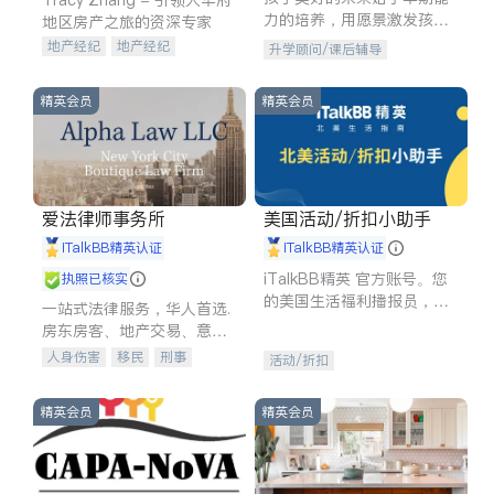
力的培养，用愿景激发孩子
地区房产之旅的资深专家
的学习潜力和动力。理念：
地产经纪
地产经纪
升学顾问/课后辅导
拥有成长型心态是成功的基
地产投资
商业地产
石。
商铺租售
开发商建商
精英会员
精英会员
爱法律师事务所
美国活动/折扣小助手
iTalkBB精英认证
iTalkBB精英认证
iTalkBB精英 官方账号。您
执照已核实
的美国生活福利播报员，精
一站式法律服务，华人首选.
选独家折扣、本地活动与专
房东房客、地产交易、意外
业讲座，第一时间享受您的
伤害、车祸重伤、商业诉
人身伤害
移民
刑事
活动/折扣
专属福利。
讼、商标注册、移民信托、
车祸理赔
民事
房地产
建筑合同、刑事案件全包办
信托/遗嘱
商业
商标注册
精英会员
精英会员
索赔
律师-其它
保释