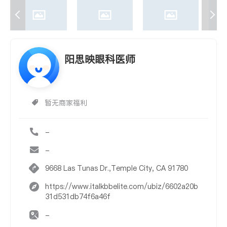
阳思映眼科医师
暂无商家福利
-
-
9668 Las Tunas Dr.,Temple City, CA 91780
https://www.italkbbelite.com/ubiz/6602a20b
31d531db74f6a46f
-