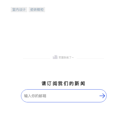
间
室内设计
瓷砖橱柜
卫浴洁具
地板建材
售前软装staging
室内装修
请订阅我们的新闻