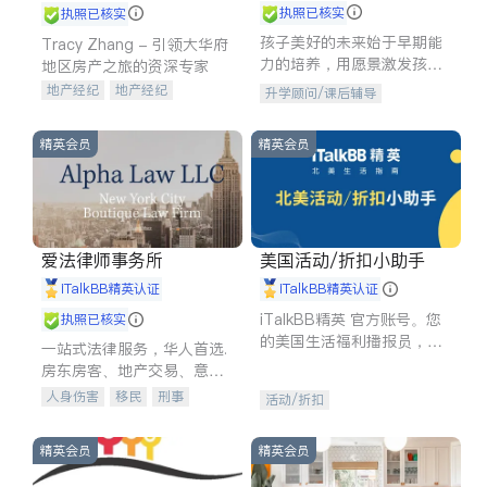
执照已核实
执照已核实
孩子美好的未来始于早期能
Tracy Zhang - 引领大华府
力的培养，用愿景激发孩子
地区房产之旅的资深专家
的学习潜力和动力。理念：
地产经纪
地产经纪
升学顾问/课后辅导
拥有成长型心态是成功的基
地产投资
商业地产
石。
商铺租售
开发商建商
精英会员
精英会员
爱法律师事务所
美国活动/折扣小助手
iTalkBB精英认证
iTalkBB精英认证
iTalkBB精英 官方账号。您
执照已核实
的美国生活福利播报员，精
一站式法律服务，华人首选.
选独家折扣、本地活动与专
房东房客、地产交易、意外
业讲座，第一时间享受您的
伤害、车祸重伤、商业诉
人身伤害
移民
刑事
活动/折扣
专属福利。
讼、商标注册、移民信托、
车祸理赔
民事
房地产
建筑合同、刑事案件全包办
信托/遗嘱
商业
商标注册
精英会员
精英会员
索赔
律师-其它
保释