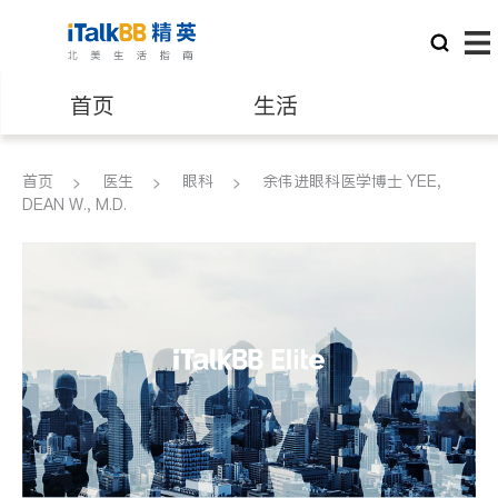
首页
生活
医生
律师
首页
医生
眼科
余伟进眼科医学博士 YEE,
DEAN W., M.D.
保险理财
房地产租售
建筑装修
教育
养老
非盈利组织