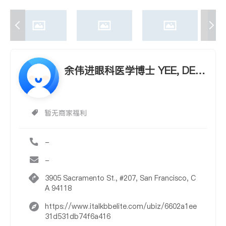
余伟进眼科医学博士 YEE, DEA
N W., M.D.
暂无商家福利
-
-
3905 Sacramento St., #207, San Francisco, C
A 94118
https://www.italkbbelite.com/ubiz/6602a1ee
31d531db74f6a416