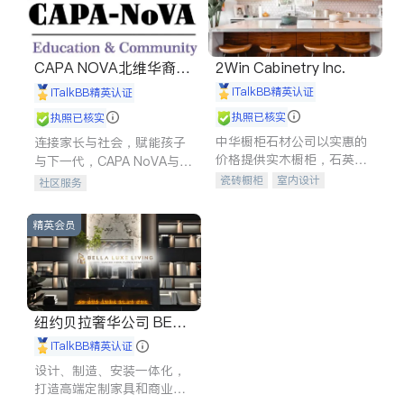
CAPA NOVA北维华裔家
2Win Cabinetry Inc.
长会
iTalkBB精英认证
iTalkBB精英认证
执照已核实
执照已核实
中华橱柜石材公司以实惠的
连接家长与社会，赋能孩子
价格提供实木橱柜，石英石
与下一代，CAPA NoVA与您
台面，多种优质不锈钢水
携手建设包容、公平、充满
瓷砖橱柜
室内设计
社区服务
槽、水龙头与抽油烟机。品
希望的社区。
建筑设计
卫浴洁具
质厨房，家的选择。
室内装修
精英会员
纽约贝拉奢华公司 BELL
A LUXE
iTalkBB精英认证
设计、制造、安装一体化，
打造高端定制家具和商业空