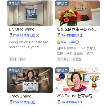
精英会员
精英会员
Dr. Ming Wang
阳光保健养生中心 World
shine
iTalkBB精英认证
iTalkBB精英认证
Wang Vision Institute has
执照已核实
more than 30 years
阳光保健养生中心为老年人
experience in
提供日间护理服务，致力于
通过持续的护理创新来有效
眼科
眼科
老年中心
养老院
提升老年人的生活质量。
精英会员
精英会员
VSA Future 教育学院
Tracy Zhang
iTalkBB精英认证
iTalkBB精英认证