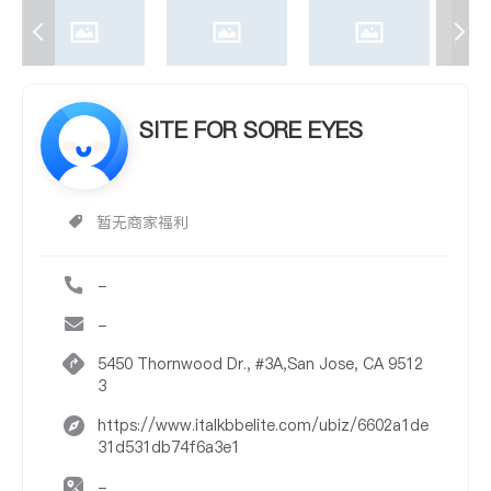
SITE FOR SORE EYES
暂无商家福利
-
-
5450 Thornwood Dr., #3A,San Jose, CA 9512
3
https://www.italkbbelite.com/ubiz/6602a1de
31d531db74f6a3e1
-