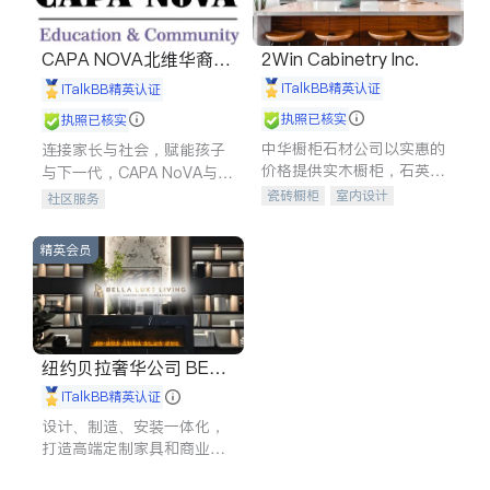
CAPA NOVA北维华裔家
2Win Cabinetry Inc.
长会
iTalkBB精英认证
iTalkBB精英认证
执照已核实
执照已核实
中华橱柜石材公司以实惠的
连接家长与社会，赋能孩子
价格提供实木橱柜，石英石
与下一代，CAPA NoVA与您
台面，多种优质不锈钢水
携手建设包容、公平、充满
瓷砖橱柜
室内设计
社区服务
槽、水龙头与抽油烟机。品
希望的社区。
建筑设计
卫浴洁具
质厨房，家的选择。
室内装修
精英会员
纽约贝拉奢华公司 BELL
A LUXE
iTalkBB精英认证
设计、制造、安装一体化，
打造高端定制家具和商业空
间