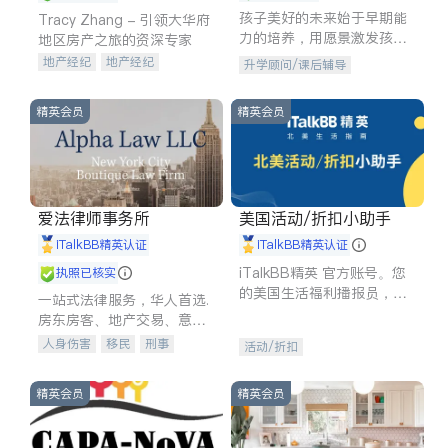
孩子美好的未来始于早期能
Tracy Zhang - 引领大华府
力的培养，用愿景激发孩子
地区房产之旅的资深专家
的学习潜力和动力。理念：
地产经纪
地产经纪
升学顾问/课后辅导
拥有成长型心态是成功的基
地产投资
商业地产
石。
商铺租售
开发商建商
精英会员
精英会员
爱法律师事务所
美国活动/折扣小助手
iTalkBB精英认证
iTalkBB精英认证
iTalkBB精英 官方账号。您
执照已核实
的美国生活福利播报员，精
一站式法律服务，华人首选.
选独家折扣、本地活动与专
房东房客、地产交易、意外
业讲座，第一时间享受您的
伤害、车祸重伤、商业诉
人身伤害
移民
刑事
活动/折扣
专属福利。
讼、商标注册、移民信托、
车祸理赔
民事
房地产
建筑合同、刑事案件全包办
信托/遗嘱
商业
商标注册
精英会员
精英会员
索赔
律师-其它
保释