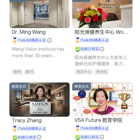
Dr. Ming Wang
阳光保健养生中心 World
shine
iTalkBB精英认证
iTalkBB精英认证
Wang Vision Institute has
执照已核实
more than 30 years
阳光保健养生中心为老年人
experience in
提供日间护理服务，致力于
通过持续的护理创新来有效
眼科
眼科
老年中心
养老院
提升老年人的生活质量。
精英会员
精英会员
VSA Future 教育学院
Tracy Zhang
iTalkBB精英认证
iTalkBB精英认证
执照已核实
执照已核实