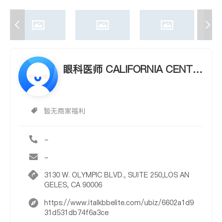
眼科医师 CALIFORNIA CENTE
R FOR REFRACTIVE SURGERY
暂无商家福利
-
-
3130 W. OLYMPIC BLVD., SUITE 250,LOS AN
GELES, CA 90006
https://www.italkbbelite.com/ubiz/6602a1d9
31d531db74f6a3ce