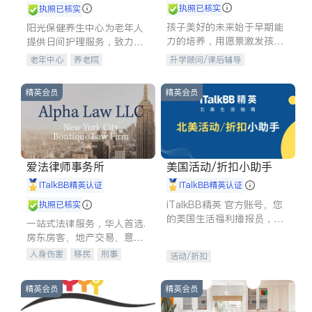
执照已核实
执照已核实
孩子美好的未来始于早期能
阳光保健养生中心为老年人
力的培养，用愿景激发孩子
提供日间护理服务，致力于
的学习潜力和动力。理念：
通过持续的护理创新来有效
老年中心
养老院
升学顾问/课后辅导
拥有成长型心态是成功的基
提升老年人的生活质量。
石。
精英会员
精英会员
爱法律师事务所
美国活动/折扣小助手
iTalkBB精英认证
iTalkBB精英认证
iTalkBB精英 官方账号。您
执照已核实
的美国生活福利播报员，精
一站式法律服务，华人首选.
选独家折扣、本地活动与专
房东房客、地产交易、意外
业讲座，第一时间享受您的
伤害、车祸重伤、商业诉
人身伤害
移民
刑事
活动/折扣
专属福利。
讼、商标注册、移民信托、
车祸理赔
民事
房地产
建筑合同、刑事案件全包办
信托/遗嘱
商业
商标注册
精英会员
精英会员
索赔
律师-其它
保释