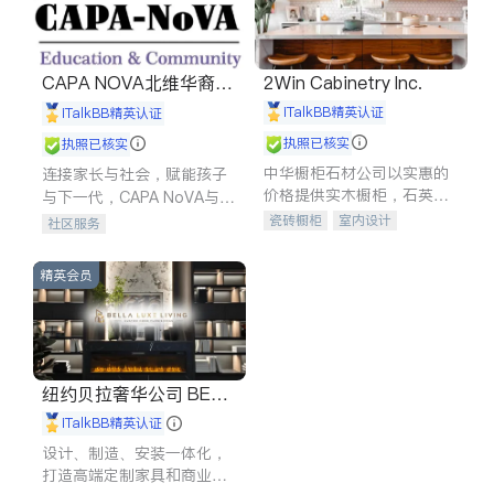
CAPA NOVA北维华裔家
2Win Cabinetry Inc.
长会
iTalkBB精英认证
iTalkBB精英认证
执照已核实
执照已核实
中华橱柜石材公司以实惠的
连接家长与社会，赋能孩子
价格提供实木橱柜，石英石
与下一代，CAPA NoVA与您
台面，多种优质不锈钢水
携手建设包容、公平、充满
瓷砖橱柜
室内设计
社区服务
槽、水龙头与抽油烟机。品
希望的社区。
建筑设计
卫浴洁具
质厨房，家的选择。
室内装修
精英会员
纽约贝拉奢华公司 BELL
A LUXE
iTalkBB精英认证
设计、制造、安装一体化，
打造高端定制家具和商业空