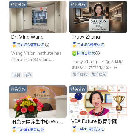
精英会员
精英会员
Dr. Ming Wang
Tracy Zhang
iTalkBB精英认证
iTalkBB精英认证
Wang Vision Institute has
执照已核实
more than 30 years
Tracy Zhang - 引领大华府
experience in
地区房产之旅的资深专家
地产经纪
地产经纪
眼科
眼科
地产投资
商业地产
商铺租售
开发商建商
精英会员
精英会员
VSA Future 教育学院
阳光保健养生中心 World
shine
iTalkBB精英认证
iTalkBB精英认证