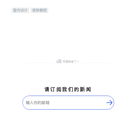
间
室内设计
瓷砖橱柜
卫浴洁具
地板建材
售前软装staging
室内装修
请订阅我们的新闻