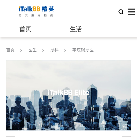
首页
生活
医生
律师
首页
医生
牙科
车炫锡牙医
保险理财
房地产租售
建筑装修
教育
养老
非盈利组织