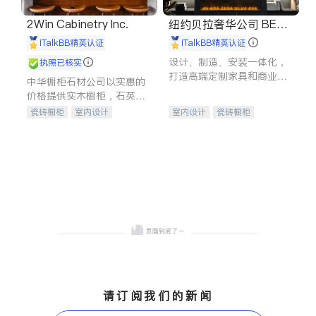
2Win Cabinetry Inc.
纽约贝拉奢华公司 BELL
A LUXE
iTalkBB精英认证
iTalkBB精英认证
设计、制造、安装一体化，
执照已核实
打造高端定制家具和商业空
中华橱柜石材公司以实惠的
间
价格提供实木橱柜，石英石
台面，多种优质不锈钢水
瓷砖橱柜
室内设计
室内设计
瓷砖橱柜
槽、水龙头与抽油烟机。品
建筑设计
卫浴洁具
卫浴洁具
地板建材
质厨房，家的选择。
室内装修
售前软装staging
室内装修
请订阅我们的新闻