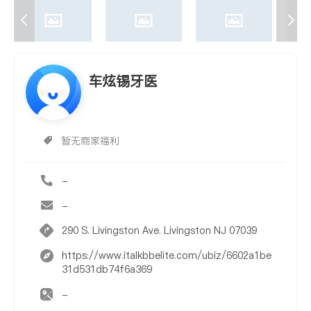
车炫锡牙医
暂无商家福利
-
-
290 S. Livingston Ave. Livingston NJ 07039
https://www.italkbbelite.com/ubiz/6602a1be
31d531db74f6a369
-