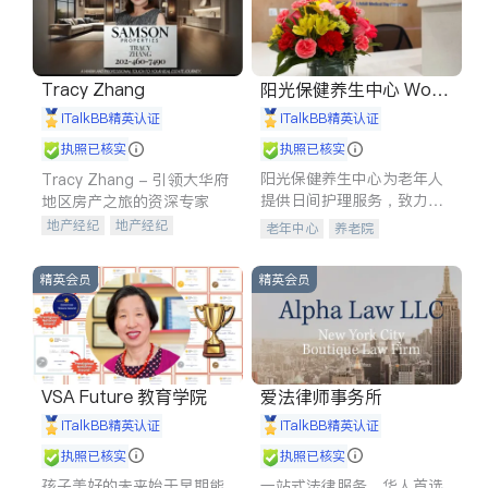
Tracy Zhang
阳光保健养生中心 World
shine
iTalkBB精英认证
iTalkBB精英认证
执照已核实
执照已核实
阳光保健养生中心为老年人
Tracy Zhang - 引领大华府
提供日间护理服务，致力于
地区房产之旅的资深专家
通过持续的护理创新来有效
地产经纪
地产经纪
老年中心
养老院
提升老年人的生活质量。
地产投资
商业地产
商铺租售
开发商建商
精英会员
精英会员
VSA Future 教育学院
爱法律师事务所
iTalkBB精英认证
iTalkBB精英认证
执照已核实
执照已核实
孩子美好的未来始于早期能
一站式法律服务，华人首选.