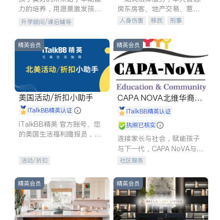
力的培养，用愿景激发孩子
房东房客、地产交易、意外
的学习潜力和动力。理念：
伤害、车祸重伤、商业诉
人身伤害
移民
刑事
升学顾问/课后辅导
拥有成长型心态是成功的基
讼、商标注册、移民信托、
车祸理赔
民事
房地产
石。
建筑合同、刑事案件全包办
信托/遗嘱
商业
商标注册
精英会员
精英会员
索赔
律师-其它
保释
美国活动/折扣小助手
CAPA NOVA北维华裔家
长会
iTalkBB精英认证
iTalkBB精英认证
iTalkBB精英 官方账号。您
执照已核实
的美国生活福利播报员，精
连接家长与社会，赋能孩子
选独家折扣、本地活动与专
与下一代，CAPA NoVA与您
业讲座，第一时间享受您的
携手建设包容、公平、充满
活动/折扣
社区服务
专属福利。
希望的社区。
精英会员
精英会员