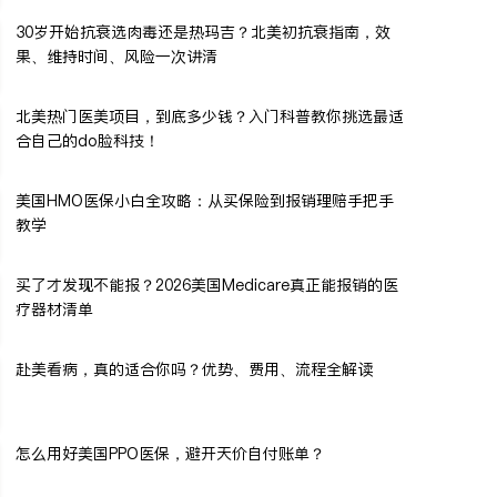
30岁开始抗衰选肉毒还是热玛吉？北美初抗衰指南，效
果、维持时间、风险一次讲清
北美热门医美项目，到底多少钱？入门科普教你挑选最适
合自己的do脸科技！
美国HMO医保小白全攻略：从买保险到报销理赔手把手
教学
买了才发现不能报？2026美国Medicare真正能报销的医
疗器材清单
赴美看病，真的适合你吗？优势、费用、流程全解读
怎么用好美国PPO医保，避开天价自付账单？