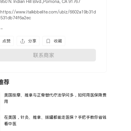
850 N. Indian Hill Blvd.,Pomona, CA 91767
https://www.italkbbelite.com/ubiz/6602a19b31d
531db74f6a2ec
-
点赞
分享
收藏
联系商家
推荐
美国按摩、推拿与正骨替代疗法学问多，如何用医保降费
用
在美国，针灸、推拿、拔罐都能走医保？手把手教你省钱
看中医