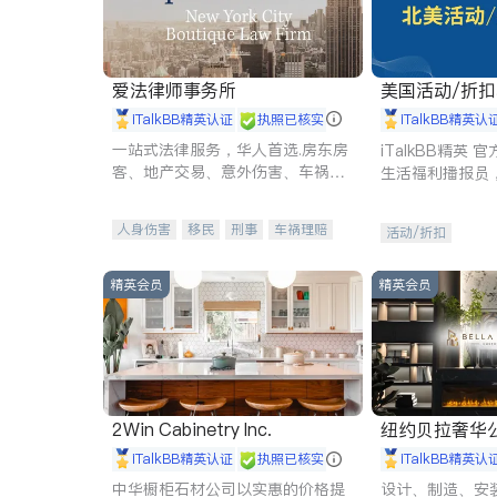
爱法律师事务所
美国活动/折
iTalkBB精英认证
执照已核实
iTalkBB精英认
一站式法律服务，华人首选.房东房
iTalkBB精英
客、地产交易、意外伤害、车祸重
生活福利播报员
伤、商业诉讼、商标注册、移民信
本地活动与专业
托、建筑合同、刑事案件全包办
受您的专属福利
人身伤害
移民
刑事
车祸理赔
活动/折扣
民事
房地产
信托/遗嘱
商业
商标注册
索赔
律师-其它
保释
精英会员
精英会员
2Win Cabinetry Inc.
纽约贝拉奢华公司 BELLA
E
iTalkBB精英认证
执照已核实
iTalkBB精英认
中华橱柜石材公司以实惠的价格提
设计、制造、安