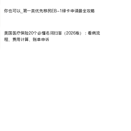
你也可以_第一类优先移民EB-1绿卡申请最全攻略
美国医疗保险20个必懂名词扫盲（2026版）：看病流
程、费用计算、账单申诉