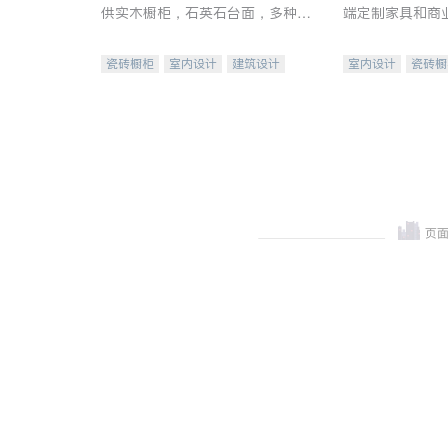
供实木橱柜，石英石台面，多种优
端定制家具和商
质不锈钢水槽、水龙头与抽油烟
机。品质厨房，家的选择。
瓷砖橱柜
室内设计
建筑设计
室内设计
瓷砖橱
卫浴洁具
室内装修
地板建材
售前软
室内装修