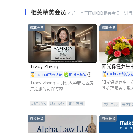
相关精英会员
推广 | 基于iTalkBB精英会员，进
精英会员
精英会员
阳光保健养生中心 
Tracy Zhang
iTalkBB精英认
iTalkBB精英认证
执照已核实
阳光保健养生中
Tracy Zhang - 引领大华府地区房
间护理服务，致
产之旅的资深专家
理创新来有效提
量。
地产经纪
地产经纪
地产投资
老年中心
养老院
商业地产
商铺租售
开发商建商
精英会员
精英会员