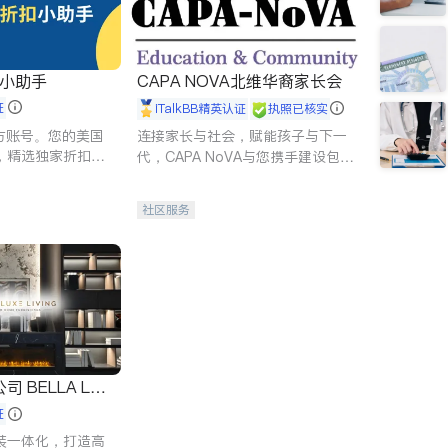
扣小助手
CAPA NOVA北维华裔家长会
证
iTalkBB精英认证
执照已核实
 官方账号。您的美国
连接家长与社会，赋能孩子与下一
，精选独家折扣、
代，CAPA NoVA与您携手建设包
讲座，第一时间享
容、公平、充满希望的社区。
。
社区服务
 LUX
证
装一体化，打造高