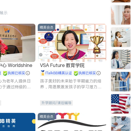
行展示
精英会员
Worldshine
VSA Future 教育学院
证
执照已核实
iTalkBB精英认证
执照已核实
心为老年人提供日
孩子美好的未来始于早期能力的培
力于通过持续的护
养，用愿景激发孩子的学习潜力和
升老年人的生活质
动力。理念：拥有成长型心态是成
功的基石。
升学顾问/课后辅导
精英会员