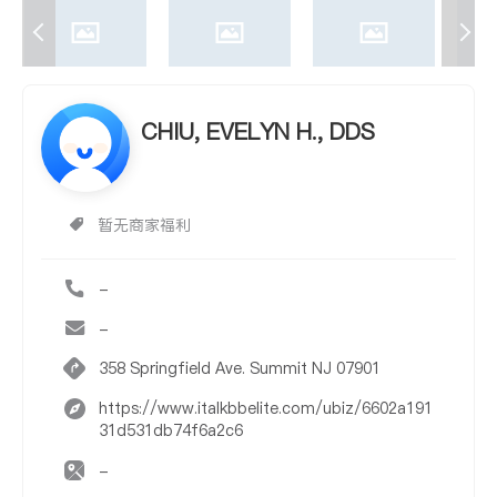
CHIU, EVELYN H., DDS
暂无商家福利
-
-
358 Springfield Ave. Summit NJ 07901
https://www.italkbbelite.com/ubiz/6602a191
31d531db74f6a2c6
-