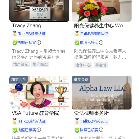
Tracy Zhang
阳光保健养生中心 World
shine
iTalkBB精英认证
iTalkBB精英认证
执照已核实
执照已核实
阳光保健养生中心为老年人
Tracy Zhang - 引领大华府
提供日间护理服务，致力于
地区房产之旅的资深专家
通过持续的护理创新来有效
地产经纪
地产经纪
老年中心
养老院
提升老年人的生活质量。
地产投资
商业地产
商铺租售
开发商建商
精英会员
精英会员
VSA Future 教育学院
爱法律师事务所
iTalkBB精英认证
iTalkBB精英认证
执照已核实
执照已核实
孩子美好的未来始于早期能
一站式法律服务，华人首选.