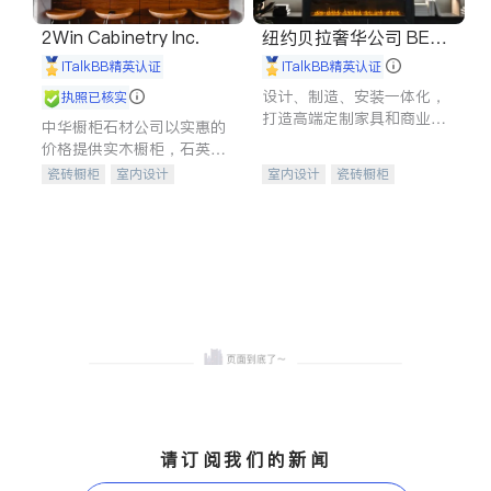
2Win Cabinetry Inc.
纽约贝拉奢华公司 BELL
A LUXE
iTalkBB精英认证
iTalkBB精英认证
设计、制造、安装一体化，
执照已核实
打造高端定制家具和商业空
中华橱柜石材公司以实惠的
间
价格提供实木橱柜，石英石
台面，多种优质不锈钢水
瓷砖橱柜
室内设计
室内设计
瓷砖橱柜
槽、水龙头与抽油烟机。品
建筑设计
卫浴洁具
卫浴洁具
地板建材
质厨房，家的选择。
室内装修
售前软装staging
室内装修
请订阅我们的新闻