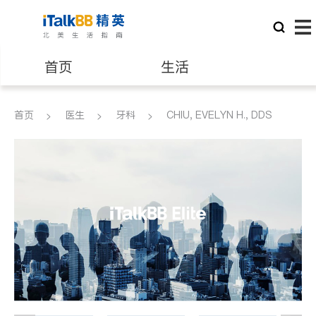
首页
生活
医生
律师
首页
医生
牙科
CHIU, EVELYN H., DDS
保险理财
房地产租售
建筑装修
教育
养老
非盈利组织