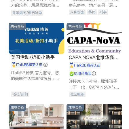
力的培养，用愿景激发孩子
房东房客、地产交易、意外
的学习潜力和动力。理念：
伤害、车祸重伤、商业诉
人身伤害
移民
刑事
升学顾问/课后辅导
拥有成长型心态是成功的基
讼、商标注册、移民信托、
车祸理赔
民事
房地产
石。
建筑合同、刑事案件全包办
信托/遗嘱
商业
商标注册
精英会员
精英会员
索赔
律师-其它
保释
美国活动/折扣小助手
CAPA NOVA北维华裔家
长会
iTalkBB精英认证
iTalkBB精英认证
iTalkBB精英 官方账号。您
执照已核实
的美国生活福利播报员，精
连接家长与社会，赋能孩子
选独家折扣、本地活动与专
与下一代，CAPA NoVA与您
业讲座，第一时间享受您的
携手建设包容、公平、充满
活动/折扣
社区服务
专属福利。
希望的社区。
精英会员
精英会员