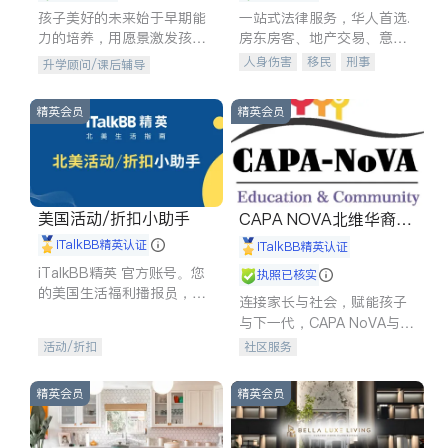
孩子美好的未来始于早期能
一站式法律服务，华人首选.
力的培养，用愿景激发孩子
房东房客、地产交易、意外
的学习潜力和动力。理念：
伤害、车祸重伤、商业诉
人身伤害
移民
刑事
升学顾问/课后辅导
拥有成长型心态是成功的基
讼、商标注册、移民信托、
车祸理赔
民事
房地产
石。
建筑合同、刑事案件全包办
信托/遗嘱
商业
商标注册
精英会员
精英会员
索赔
律师-其它
保释
美国活动/折扣小助手
CAPA NOVA北维华裔家
长会
iTalkBB精英认证
iTalkBB精英认证
iTalkBB精英 官方账号。您
执照已核实
的美国生活福利播报员，精
连接家长与社会，赋能孩子
选独家折扣、本地活动与专
与下一代，CAPA NoVA与您
业讲座，第一时间享受您的
携手建设包容、公平、充满
活动/折扣
社区服务
专属福利。
希望的社区。
精英会员
精英会员