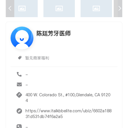
陈廷芳牙医师
暂无商家福利
-
-
400 W. Colorado St., #100,Glendale, CA 9120
4
https://www.italkbbelite.com/ubiz/6602a188
31d531db74f6a2a5
-