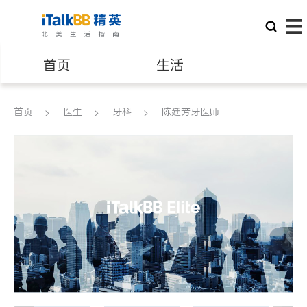
首页
生活
医生
律师
首页
医生
牙科
陈廷芳牙医师
保险理财
房地产租售
建筑装修
教育
养老
非盈利组织