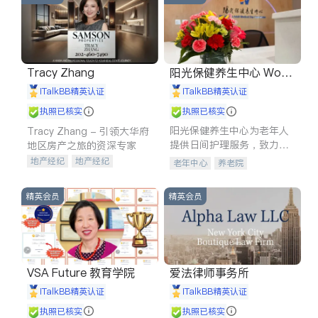
Tracy Zhang
阳光保健养生中心 World
shine
iTalkBB精英认证
iTalkBB精英认证
执照已核实
执照已核实
阳光保健养生中心为老年人
Tracy Zhang - 引领大华府
提供日间护理服务，致力于
地区房产之旅的资深专家
通过持续的护理创新来有效
地产经纪
地产经纪
老年中心
养老院
提升老年人的生活质量。
地产投资
商业地产
商铺租售
开发商建商
精英会员
精英会员
VSA Future 教育学院
爱法律师事务所
iTalkBB精英认证
iTalkBB精英认证
执照已核实
执照已核实