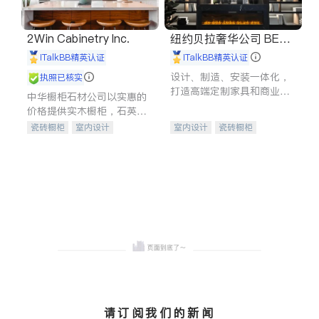
2Win Cabinetry Inc.
纽约贝拉奢华公司 BELL
A LUXE
iTalkBB精英认证
iTalkBB精英认证
设计、制造、安装一体化，
执照已核实
打造高端定制家具和商业空
中华橱柜石材公司以实惠的
间
价格提供实木橱柜，石英石
台面，多种优质不锈钢水
瓷砖橱柜
室内设计
室内设计
瓷砖橱柜
槽、水龙头与抽油烟机。品
建筑设计
卫浴洁具
卫浴洁具
地板建材
质厨房，家的选择。
室内装修
售前软装staging
室内装修
请订阅我们的新闻