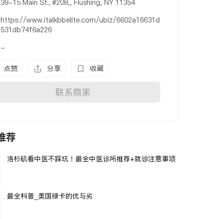
39-15 Main St., #208,, Flushing, NY 11354
https://www.italkbbelite.com/ubiz/6602a16631d
531db74f6a226
-
点赞
分享
收藏
联系商家
推荐
洛杉矶看中医不踩坑！最全中医诊所推荐+就诊注意事项
最全科普_美国绿卡的优与劣