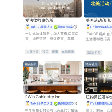
爱法律师事务所
美国活动/折
iTalkBB精英认证
执照已核实
iTalkBB精英认
一站式法律服务，华人首选.房东房
iTalkBB精英
客、地产交易、意外伤害、车祸重
生活福利播报员
伤、商业诉讼、商标注册、移民信
本地活动与专业
托、建筑合同、刑事案件全包办
受您的专属福利
人身伤害
移民
刑事
车祸理赔
活动/折扣
民事
房地产
信托/遗嘱
商业
商标注册
索赔
律师-其它
保释
精英会员
精英会员
2Win Cabinetry Inc.
纽约贝拉奢华公司 BELLA
E
iTalkBB精英认证
执照已核实
iTalkBB精英认
中华橱柜石材公司以实惠的价格提
设计、制造、安