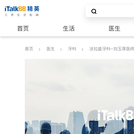
首页
生活
医生
养老
非盈利组织
首页
医生
牙科
法拉盛牙科─刘玉厚医