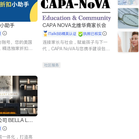
扣小助手
CAPA NOVA北维华裔家长会
证
iTalkBB精英认证
执照已核实
 官方账号。您的美国
连接家长与社会，赋能孩子与下一
，精选独家折扣、
代，CAPA NoVA与您携手建设包
讲座，第一时间享
容、公平、充满希望的社区。
。
社区服务
 LUX
证
装一体化，打造高