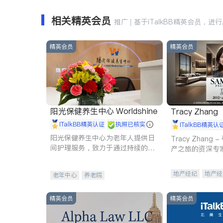
相关精英会员
推广 | 基于iTalkBB精英会员，进
精英会员
精英会员
阳光保健养生中心 Worldshine
Tracy Zhang
iTalkBB精英认证
执照已核实
iTalkBB精英认
阳光保健养生中心为老年人提供日
Tracy Zhan
间护理服务，致力于通过持续的护
产之旅的资深专
理创新来有效提升老年人的生活质
量。
地产经纪
地产经
老年中心
养老院
商业地产
商铺
精英会员
精英会员