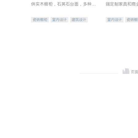
供实木橱柜，石英石台面，多种优
端定制家具和商
质不锈钢水槽、水龙头与抽油烟
机。品质厨房，家的选择。
瓷砖橱柜
室内设计
建筑设计
室内设计
瓷砖橱
卫浴洁具
室内装修
地板建材
售前软
室内装修