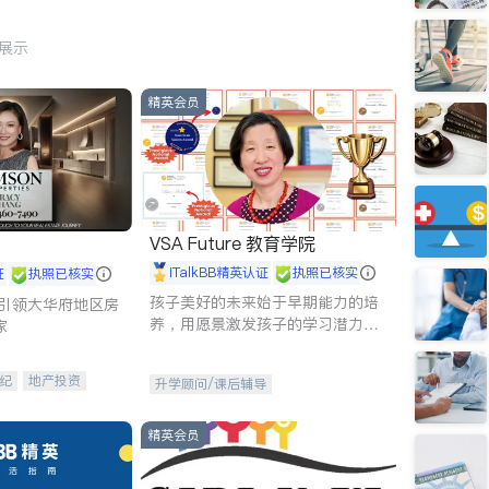
行展示
精英会员
VSA Future 教育学院
iTalkBB精英认证
执照已核实
证
执照已核实
孩子美好的未来始于早期能力的培
g - 引领大华府地区房
养，用愿景激发孩子的学习潜力和
家
动力。理念：拥有成长型心态是成
功的基石。
纪
地产投资
升学顾问/课后辅导
租售
开发商建商
精英会员