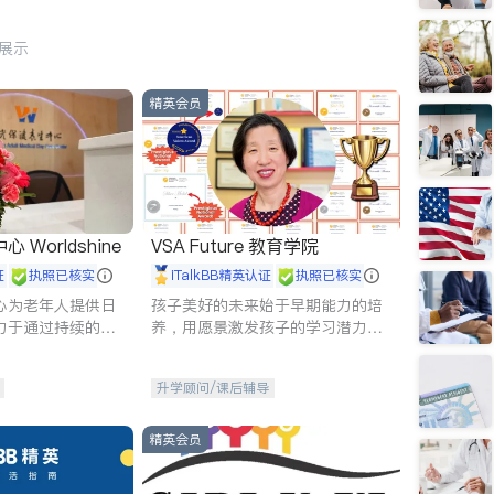
行展示
精英会员
Worldshine
VSA Future 教育学院
证
执照已核实
iTalkBB精英认证
执照已核实
心为老年人提供日
孩子美好的未来始于早期能力的培
力于通过持续的护
养，用愿景激发孩子的学习潜力和
升老年人的生活质
动力。理念：拥有成长型心态是成
功的基石。
升学顾问/课后辅导
精英会员