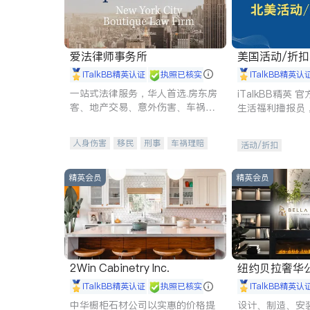
爱法律师事务所
美国活动/折
iTalkBB精英认证
执照已核实
iTalkBB精英认
一站式法律服务，华人首选.房东房
iTalkBB精英
客、地产交易、意外伤害、车祸重
生活福利播报员
伤、商业诉讼、商标注册、移民信
本地活动与专业
托、建筑合同、刑事案件全包办
受您的专属福利
人身伤害
移民
刑事
车祸理赔
活动/折扣
民事
房地产
信托/遗嘱
商业
商标注册
索赔
律师-其它
保释
精英会员
精英会员
2Win Cabinetry Inc.
纽约贝拉奢华公司 BELLA
E
iTalkBB精英认证
执照已核实
iTalkBB精英认
中华橱柜石材公司以实惠的价格提
设计、制造、安