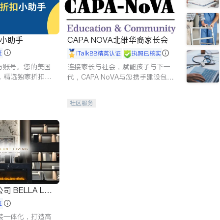
扣小助手
CAPA NOVA北维华裔家长会
证
iTalkBB精英认证
执照已核实
 官方账号。您的美国
连接家长与社会，赋能孩子与下一
，精选独家折扣、
代，CAPA NoVA与您携手建设包
讲座，第一时间享
容、公平、充满希望的社区。
。
社区服务
 LUX
证
装一体化，打造高