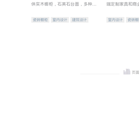
供实木橱柜，石英石台面，多种优
端定制家具和商
质不锈钢水槽、水龙头与抽油烟
机。品质厨房，家的选择。
瓷砖橱柜
室内设计
建筑设计
室内设计
瓷砖橱
卫浴洁具
室内装修
地板建材
售前软
室内装修