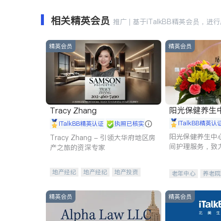
相关精英会员
推广 | 基于iTalkBB精英会员，进
精英会员
精英会员
阳光保健养生中心 
Tracy Zhang
iTalkBB精英认
iTalkBB精英认证
执照已核实
阳光保健养生中
Tracy Zhang - 引领大华府地区房
间护理服务，致
产之旅的资深专家
理创新来有效提
量。
地产经纪
地产经纪
地产投资
老年中心
养老院
商业地产
商铺租售
开发商建商
精英会员
精英会员