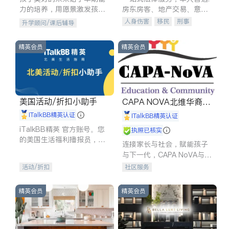
力的培养，用愿景激发孩子
房东房客、地产交易、意外
的学习潜力和动力。理念：
伤害、车祸重伤、商业诉
人身伤害
移民
刑事
升学顾问/课后辅导
拥有成长型心态是成功的基
讼、商标注册、移民信托、
车祸理赔
民事
房地产
石。
建筑合同、刑事案件全包办
信托/遗嘱
商业
商标注册
精英会员
精英会员
索赔
律师-其它
保释
美国活动/折扣小助手
CAPA NOVA北维华裔家
长会
iTalkBB精英认证
iTalkBB精英认证
iTalkBB精英 官方账号。您
执照已核实
的美国生活福利播报员，精
连接家长与社会，赋能孩子
选独家折扣、本地活动与专
与下一代，CAPA NoVA与您
业讲座，第一时间享受您的
携手建设包容、公平、充满
活动/折扣
社区服务
专属福利。
希望的社区。
精英会员
精英会员