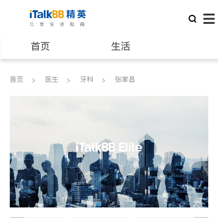
首页
生活
医生
律师
首页
医生
牙科
张家昌
保险理财
房地产租售
建筑装修
教育
养老
非盈利组织