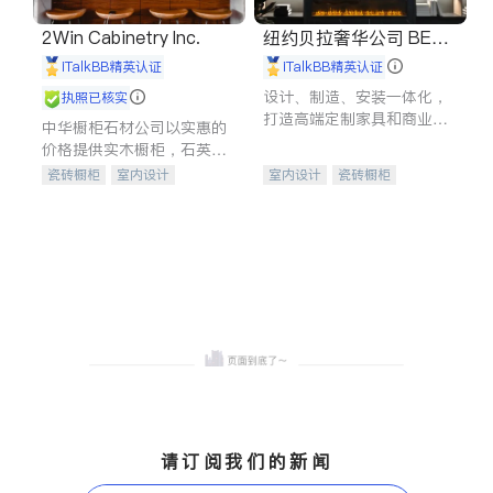
2Win Cabinetry Inc.
纽约贝拉奢华公司 BELL
A LUXE
iTalkBB精英认证
iTalkBB精英认证
设计、制造、安装一体化，
执照已核实
打造高端定制家具和商业空
中华橱柜石材公司以实惠的
间
价格提供实木橱柜，石英石
台面，多种优质不锈钢水
瓷砖橱柜
室内设计
室内设计
瓷砖橱柜
槽、水龙头与抽油烟机。品
建筑设计
卫浴洁具
卫浴洁具
地板建材
质厨房，家的选择。
室内装修
售前软装staging
室内装修
请订阅我们的新闻