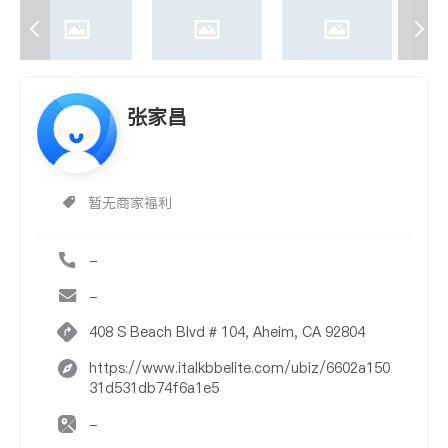
张家昌
暂无商家福利
-
-
408 S Beach Blvd # 104, Aheim, CA 92804
https://www.italkbbelite.com/ubiz/6602a150
31d531db74f6a1e5
-