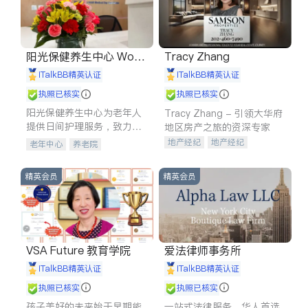
阳光保健养生中心 World
Tracy Zhang
shine
iTalkBB精英认证
iTalkBB精英认证
执照已核实
执照已核实
阳光保健养生中心为老年人
Tracy Zhang - 引领大华府
提供日间护理服务，致力于
地区房产之旅的资深专家
通过持续的护理创新来有效
地产经纪
地产经纪
老年中心
养老院
提升老年人的生活质量。
地产投资
商业地产
商铺租售
开发商建商
精英会员
精英会员
VSA Future 教育学院
爱法律师事务所
iTalkBB精英认证
iTalkBB精英认证
执照已核实
执照已核实
孩子美好的未来始于早期能
一站式法律服务，华人首选.