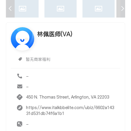
林佩医师(VA)
暂无商家福利
-
-
450 N. Thomas Street, Arlington, VA 22203
https://www.italkbbelite.com/ubiz/6602a143
31d531db74f6a1b1
-