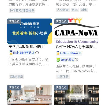
力的培养，用愿景激发孩子
房东房客、地产交易、意外
的学习潜力和动力。理念：
伤害、车祸重伤、商业诉
人身伤害
移民
刑事
升学顾问/课后辅导
拥有成长型心态是成功的基
讼、商标注册、移民信托、
车祸理赔
民事
房地产
石。
建筑合同、刑事案件全包办
信托/遗嘱
商业
商标注册
精英会员
精英会员
索赔
律师-其它
保释
美国活动/折扣小助手
CAPA NOVA北维华裔家
长会
iTalkBB精英认证
iTalkBB精英认证
iTalkBB精英 官方账号。您
执照已核实
的美国生活福利播报员，精
连接家长与社会，赋能孩子
选独家折扣、本地活动与专
与下一代，CAPA NoVA与您
业讲座，第一时间享受您的
携手建设包容、公平、充满
活动/折扣
社区服务
专属福利。
希望的社区。
精英会员
精英会员