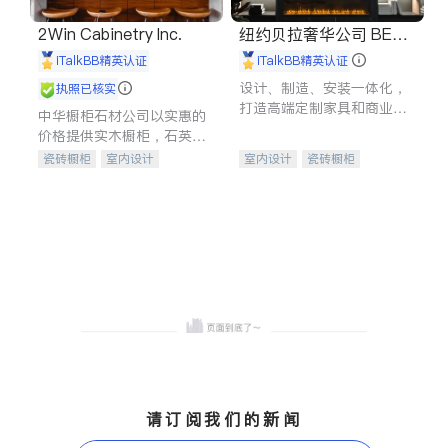
2Win Cabinetry Inc.
纽约贝拉奢华公司 BELL
A LUXE
iTalkBB精英认证
iTalkBB精英认证
设计、制造、安装一体化，
执照已核实
打造高端定制家具和商业空
中华橱柜石材公司以实惠的
间
价格提供实木橱柜，石英石
台面，多种优质不锈钢水
瓷砖橱柜
室内设计
室内设计
瓷砖橱柜
槽、水龙头与抽油烟机。品
建筑设计
卫浴洁具
卫浴洁具
地板建材
质厨房，家的选择。
室内装修
售前软装staging
室内装修
请订阅我们的新闻