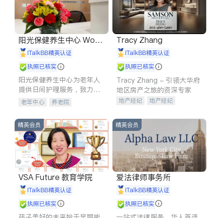
阳光保健养生中心 World
Tracy Zhang
shine
iTalkBB精英认证
iTalkBB精英认证
执照已核实
执照已核实
阳光保健养生中心为老年人
Tracy Zhang - 引领大华府
提供日间护理服务，致力于
地区房产之旅的资深专家
通过持续的护理创新来有效
地产经纪
地产经纪
老年中心
养老院
提升老年人的生活质量。
地产投资
商业地产
商铺租售
开发商建商
精英会员
精英会员
VSA Future 教育学院
爱法律师事务所
iTalkBB精英认证
iTalkBB精英认证
执照已核实
执照已核实
孩子美好的未来始于早期能
一站式法律服务，华人首选.