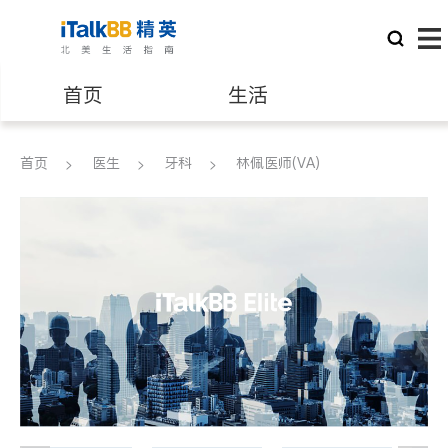
首页
生活
医生
律师
首页
医生
牙科
林佩医师(VA)
保险理财
房地产租售
建筑装修
教育
养老
非盈利组织