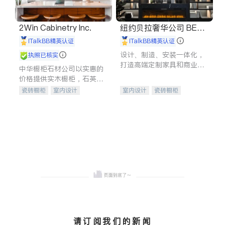
2Win Cabinetry Inc.
纽约贝拉奢华公司 BELL
A LUXE
iTalkBB精英认证
iTalkBB精英认证
设计、制造、安装一体化，
执照已核实
打造高端定制家具和商业空
中华橱柜石材公司以实惠的
间
价格提供实木橱柜，石英石
台面，多种优质不锈钢水
瓷砖橱柜
室内设计
室内设计
瓷砖橱柜
槽、水龙头与抽油烟机。品
建筑设计
卫浴洁具
卫浴洁具
地板建材
质厨房，家的选择。
室内装修
售前软装staging
室内装修
请订阅我们的新闻