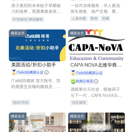
孩子美好的未来始于早期能
一站式法律服务，华人首选.
力的培养，用愿景激发孩子
房东房客、地产交易、意外
的学习潜力和动力。理念：
伤害、车祸重伤、商业诉
人身伤害
移民
刑事
升学顾问/课后辅导
拥有成长型心态是成功的基
讼、商标注册、移民信托、
车祸理赔
民事
房地产
石。
建筑合同、刑事案件全包办
信托/遗嘱
商业
商标注册
精英会员
精英会员
索赔
律师-其它
保释
美国活动/折扣小助手
CAPA NOVA北维华裔家
长会
iTalkBB精英认证
iTalkBB精英认证
iTalkBB精英 官方账号。您
执照已核实
的美国生活福利播报员，精
连接家长与社会，赋能孩子
选独家折扣、本地活动与专
与下一代，CAPA NoVA与您
业讲座，第一时间享受您的
携手建设包容、公平、充满
活动/折扣
社区服务
专属福利。
希望的社区。
精英会员
精英会员