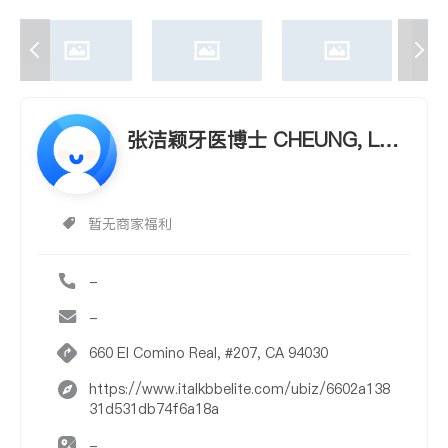
张洁颖牙医博士 CHEUNG, LUIS
A D.D.S.
暂无商家福利
-
-
660 El Comino Real, #207, CA 94030
https://www.italkbbelite.com/ubiz/6602a138
31d531db74f6a18a
-