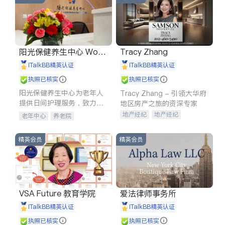
阳光保健养生中心 World
Tracy Zhang
shine
iTalkBB精英认证
iTalkBB精英认证
执照已核实
执照已核实
阳光保健养生中心为老年人
Tracy Zhang - 引领大华府
提供日间护理服务，致力于
地区房产之旅的资深专家
通过持续的护理创新来有效
地产经纪
地产经纪
老年中心
养老院
提升老年人的生活质量。
地产投资
商业地产
商铺租售
开发商建商
精英会员
精英会员
VSA Future 教育学院
爱法律师事务所
iTalkBB精英认证
iTalkBB精英认证
执照已核实
执照已核实