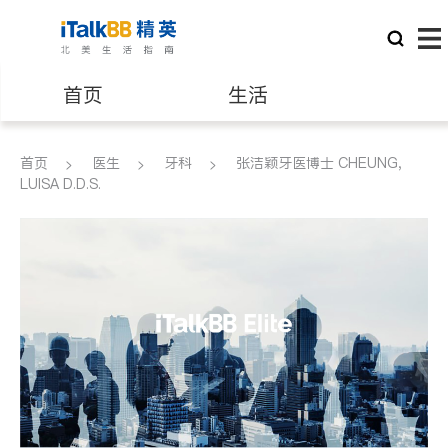
首页
生活
医生
律师
首页
医生
牙科
张洁颖牙医博士 CHEUNG,
LUISA D.D.S.
保险理财
房地产租售
建筑装修
教育
养老
非盈利组织