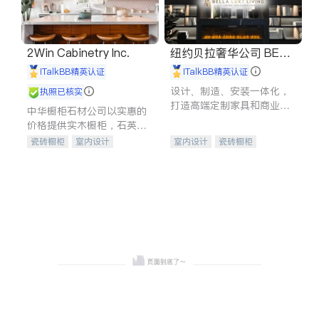
2Win Cabinetry Inc.
纽约贝拉奢华公司 BELL
A LUXE
iTalkBB精英认证
iTalkBB精英认证
设计、制造、安装一体化，
执照已核实
打造高端定制家具和商业空
中华橱柜石材公司以实惠的
间
价格提供实木橱柜，石英石
台面，多种优质不锈钢水
瓷砖橱柜
室内设计
室内设计
瓷砖橱柜
槽、水龙头与抽油烟机。品
建筑设计
卫浴洁具
卫浴洁具
地板建材
质厨房，家的选择。
室内装修
售前软装staging
室内装修