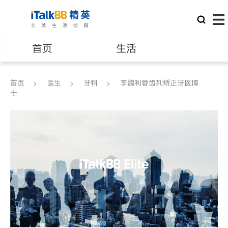
首页
生活
医生
律师
首页
医生
牙科
李魏利蓉齿列矫正牙医博
士
保险理财
房地产租售
建筑装修
教育
养老
非盈利组织