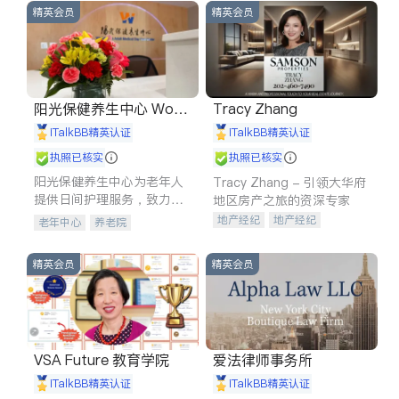
精英会员
精英会员
阳光保健养生中心 World
Tracy Zhang
shine
iTalkBB精英认证
iTalkBB精英认证
执照已核实
执照已核实
阳光保健养生中心为老年人
Tracy Zhang - 引领大华府
提供日间护理服务，致力于
地区房产之旅的资深专家
通过持续的护理创新来有效
地产经纪
地产经纪
老年中心
养老院
提升老年人的生活质量。
地产投资
商业地产
商铺租售
开发商建商
精英会员
精英会员
VSA Future 教育学院
爱法律师事务所
iTalkBB精英认证
iTalkBB精英认证