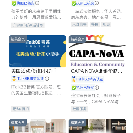
执照已核实
执照已核实
孩子美好的未来始于早期能
一站式法律服务，华人首选.
力的培养，用愿景激发孩子
房东房客、地产交易、意外
的学习潜力和动力。理念：
伤害、车祸重伤、商业诉
人身伤害
移民
刑事
升学顾问/课后辅导
拥有成长型心态是成功的基
讼、商标注册、移民信托、
车祸理赔
民事
房地产
石。
建筑合同、刑事案件全包办
信托/遗嘱
商业
商标注册
精英会员
精英会员
索赔
律师-其它
保释
美国活动/折扣小助手
CAPA NOVA北维华裔家
长会
iTalkBB精英认证
iTalkBB精英认证
iTalkBB精英 官方账号。您
执照已核实
的美国生活福利播报员，精
连接家长与社会，赋能孩子
选独家折扣、本地活动与专
与下一代，CAPA NoVA与您
业讲座，第一时间享受您的
携手建设包容、公平、充满
活动/折扣
社区服务
专属福利。
希望的社区。
精英会员
精英会员