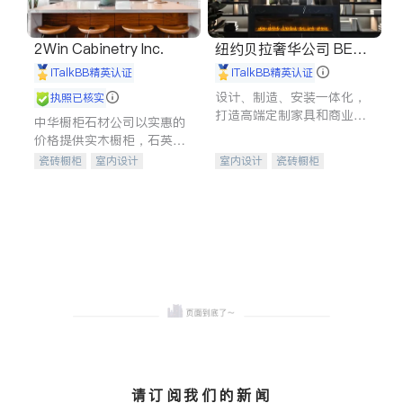
2Win Cabinetry Inc.
纽约贝拉奢华公司 BELL
A LUXE
iTalkBB精英认证
iTalkBB精英认证
设计、制造、安装一体化，
执照已核实
打造高端定制家具和商业空
中华橱柜石材公司以实惠的
间
价格提供实木橱柜，石英石
台面，多种优质不锈钢水
瓷砖橱柜
室内设计
室内设计
瓷砖橱柜
槽、水龙头与抽油烟机。品
建筑设计
卫浴洁具
卫浴洁具
地板建材
质厨房，家的选择。
室内装修
售前软装staging
室内装修
请订阅我们的新闻