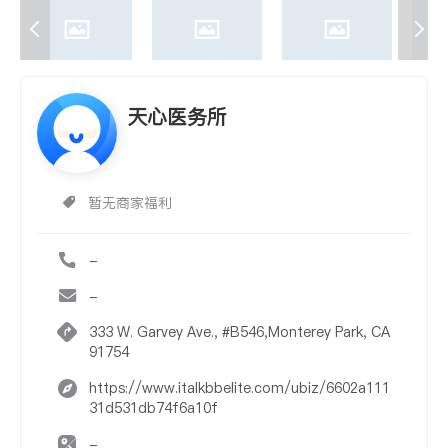
天心医务所
暂无商家福利
-
-
333 W. Garvey Ave., #B546,Monterey Park, CA
91754
https://www.italkbbelite.com/ubiz/6602a111
31d531db74f6a10f
-