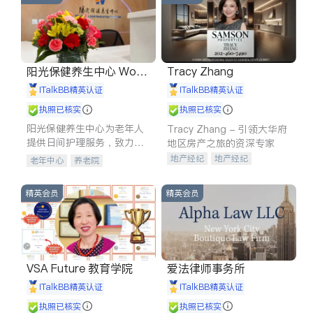
阳光保健养生中心 World
Tracy Zhang
shine
iTalkBB精英认证
iTalkBB精英认证
执照已核实
执照已核实
阳光保健养生中心为老年人
Tracy Zhang - 引领大华府
提供日间护理服务，致力于
地区房产之旅的资深专家
通过持续的护理创新来有效
地产经纪
地产经纪
老年中心
养老院
提升老年人的生活质量。
地产投资
商业地产
商铺租售
开发商建商
精英会员
精英会员
VSA Future 教育学院
爱法律师事务所
iTalkBB精英认证
iTalkBB精英认证
执照已核实
执照已核实