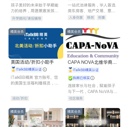
孩子美好的未来始于早期能
一站式法律服务，华人首选.
力的培养，用愿景激发孩子
房东房客、地产交易、意外
的学习潜力和动力。理念：
伤害、车祸重伤、商业诉
人身伤害
移民
刑事
升学顾问/课后辅导
拥有成长型心态是成功的基
讼、商标注册、移民信托、
车祸理赔
民事
房地产
石。
建筑合同、刑事案件全包办
信托/遗嘱
商业
商标注册
精英会员
精英会员
索赔
律师-其它
保释
美国活动/折扣小助手
CAPA NOVA北维华裔家
长会
iTalkBB精英认证
iTalkBB精英认证
iTalkBB精英 官方账号。您
执照已核实
的美国生活福利播报员，精
连接家长与社会，赋能孩子
选独家折扣、本地活动与专
与下一代，CAPA NoVA与您
业讲座，第一时间享受您的
携手建设包容、公平、充满
活动/折扣
社区服务
专属福利。
希望的社区。
精英会员
精英会员