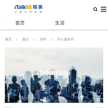
首页
生活
医生
律师
首页
医生
牙科
天心医务所
保险理财
房地产租售
建筑装修
教育
养老
非盈利组织