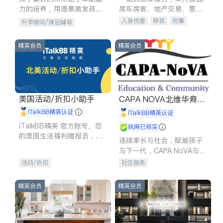
力的培养，用愿景激发孩子
房东房客、地产交易、意外
的学习潜力和动力。理念：
伤害、车祸重伤、商业诉
人身伤害
移民
刑事
升学顾问/课后辅导
拥有成长型心态是成功的基
讼、商标注册、移民信托、
车祸理赔
民事
房地产
石。
建筑合同、刑事案件全包办
信托/遗嘱
商业
商标注册
精英会员
精英会员
索赔
律师-其它
保释
美国活动/折扣小助手
CAPA NOVA北维华裔家
长会
iTalkBB精英认证
iTalkBB精英认证
iTalkBB精英 官方账号。您
执照已核实
的美国生活福利播报员，精
连接家长与社会，赋能孩子
选独家折扣、本地活动与专
与下一代，CAPA NoVA与您
业讲座，第一时间享受您的
携手建设包容、公平、充满
活动/折扣
社区服务
专属福利。
希望的社区。
精英会员
精英会员