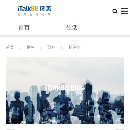
首页
生活
医生
律师
首页
医生
牙科
林保全
保险理财
房地产租售
建筑装修
教育
养老
非盈利组织