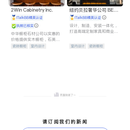
2Win Cabinetry Inc.
纽约贝拉奢华公司 BELL
A LUXE
iTalkBB精英认证
iTalkBB精英认证
设计、制造、安装一体化，
执照已核实
打造高端定制家具和商业空
中华橱柜石材公司以实惠的
间
价格提供实木橱柜，石英石
台面，多种优质不锈钢水
瓷砖橱柜
室内设计
室内设计
瓷砖橱柜
槽、水龙头与抽油烟机。品
建筑设计
卫浴洁具
卫浴洁具
地板建材
质厨房，家的选择。
室内装修
售前软装staging
室内装修
请订阅我们的新闻