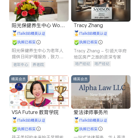
阳光保健养生中心 World
Tracy Zhang
shine
iTalkBB精英认证
iTalkBB精英认证
执照已核实
执照已核实
阳光保健养生中心为老年人
Tracy Zhang - 引领大华府
提供日间护理服务，致力于
地区房产之旅的资深专家
通过持续的护理创新来有效
地产经纪
地产经纪
老年中心
养老院
提升老年人的生活质量。
地产投资
商业地产
商铺租售
开发商建商
精英会员
精英会员
VSA Future 教育学院
爱法律师事务所
iTalkBB精英认证
iTalkBB精英认证
执照已核实
执照已核实
孩子美好的未来始于早期能
一站式法律服务，华人首选.