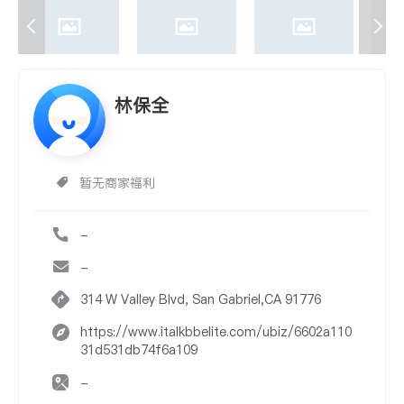
林保全
暂无商家福利
-
-
314 W Valley Blvd, San Gabriel,CA 91776
https://www.italkbbelite.com/ubiz/6602a110
31d531db74f6a109
-