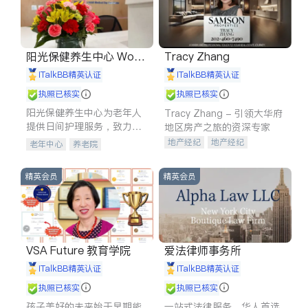
阳光保健养生中心 World
Tracy Zhang
shine
iTalkBB精英认证
iTalkBB精英认证
执照已核实
执照已核实
阳光保健养生中心为老年人
Tracy Zhang - 引领大华府
提供日间护理服务，致力于
地区房产之旅的资深专家
通过持续的护理创新来有效
地产经纪
地产经纪
老年中心
养老院
提升老年人的生活质量。
地产投资
商业地产
商铺租售
开发商建商
精英会员
精英会员
VSA Future 教育学院
爱法律师事务所
iTalkBB精英认证
iTalkBB精英认证
执照已核实
执照已核实
孩子美好的未来始于早期能
一站式法律服务，华人首选.