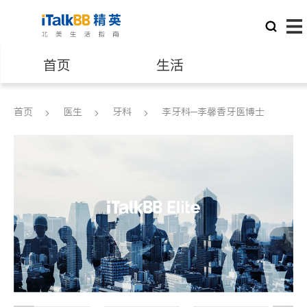
首页
生活
医生
律师
首页
医生
牙科
李牙科─李馨香牙医博士
保险理财
房地产租售
建筑装修
教育
养老
非盈利组织