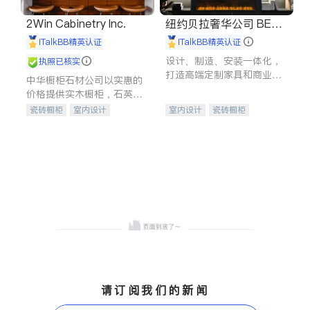
2Win Cabinetry Inc.
纽约贝拉奢华公司 BELL
A LUXE
iTalkBB精英认证
iTalkBB精英认证
设计、制造、安装一体化，
执照已核实
打造高端定制家具和商业空
中华橱柜石材公司以实惠的
间
价格提供实木橱柜，石英石
台面，多种优质不锈钢水
瓷砖橱柜
室内设计
室内设计
瓷砖橱柜
槽、水龙头与抽油烟机。品
建筑设计
卫浴洁具
卫浴洁具
地板建材
质厨房，家的选择。
室内装修
售前软装staging
室内装修
请订阅我们的新闻