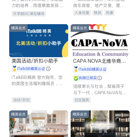
力的培养，用愿景激发孩子
房东房客、地产交易、意外
的学习潜力和动力。理念：
伤害、车祸重伤、商业诉
人身伤害
移民
刑事
升学顾问/课后辅导
拥有成长型心态是成功的基
讼、商标注册、移民信托、
车祸理赔
民事
房地产
石。
建筑合同、刑事案件全包办
信托/遗嘱
商业
商标注册
精英会员
精英会员
索赔
律师-其它
保释
美国活动/折扣小助手
CAPA NOVA北维华裔家
长会
iTalkBB精英认证
iTalkBB精英认证
iTalkBB精英 官方账号。您
执照已核实
的美国生活福利播报员，精
连接家长与社会，赋能孩子
选独家折扣、本地活动与专
与下一代，CAPA NoVA与您
业讲座，第一时间享受您的
携手建设包容、公平、充满
活动/折扣
社区服务
专属福利。
希望的社区。
精英会员
精英会员