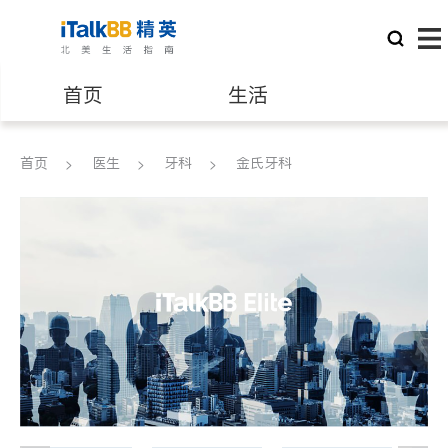
首页
生活
医生
律师
首页
医生
牙科
金氏牙科
保险理财
房地产租售
建筑装修
教育
养老
非盈利组织