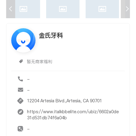
金氏牙科
暂无商家福利
-
-
12204 Artesia Blvd.,Artesia, CA 90701
https://www.italkbbelite.com/ubiz/6602a0de
31d531db74f6a04b
-