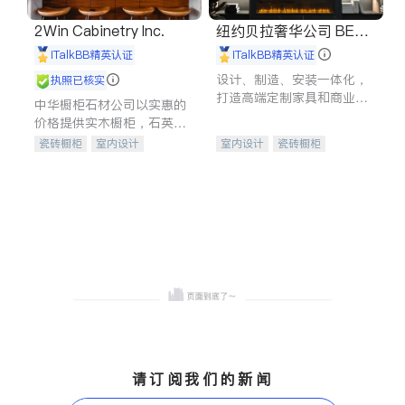
2Win Cabinetry Inc.
纽约贝拉奢华公司 BELL
A LUXE
iTalkBB精英认证
iTalkBB精英认证
设计、制造、安装一体化，
执照已核实
打造高端定制家具和商业空
中华橱柜石材公司以实惠的
间
价格提供实木橱柜，石英石
台面，多种优质不锈钢水
瓷砖橱柜
室内设计
室内设计
瓷砖橱柜
槽、水龙头与抽油烟机。品
建筑设计
卫浴洁具
卫浴洁具
地板建材
质厨房，家的选择。
室内装修
售前软装staging
室内装修
请订阅我们的新闻