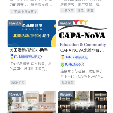
力的培养，用愿景激发孩子
房东房客、地产交易、意外
的学习潜力和动力。理念：
伤害、车祸重伤、商业诉
人身伤害
移民
刑事
升学顾问/课后辅导
拥有成长型心态是成功的基
讼、商标注册、移民信托、
车祸理赔
民事
房地产
石。
建筑合同、刑事案件全包办
信托/遗嘱
商业
商标注册
精英会员
精英会员
索赔
律师-其它
保释
美国活动/折扣小助手
CAPA NOVA北维华裔家
长会
iTalkBB精英认证
iTalkBB精英认证
iTalkBB精英 官方账号。您
执照已核实
的美国生活福利播报员，精
连接家长与社会，赋能孩子
选独家折扣、本地活动与专
与下一代，CAPA NoVA与您
业讲座，第一时间享受您的
携手建设包容、公平、充满
活动/折扣
社区服务
专属福利。
希望的社区。
精英会员
精英会员