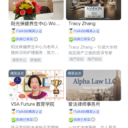
阳光保健养生中心 World
Tracy Zhang
shine
iTalkBB精英认证
iTalkBB精英认证
执照已核实
执照已核实
阳光保健养生中心为老年人
Tracy Zhang - 引领大华府
提供日间护理服务，致力于
地区房产之旅的资深专家
通过持续的护理创新来有效
地产经纪
地产经纪
老年中心
养老院
提升老年人的生活质量。
地产投资
商业地产
商铺租售
开发商建商
精英会员
精英会员
VSA Future 教育学院
爱法律师事务所
iTalkBB精英认证
iTalkBB精英认证
执照已核实
执照已核实
孩子美好的未来始于早期能
一站式法律服务，华人首选.